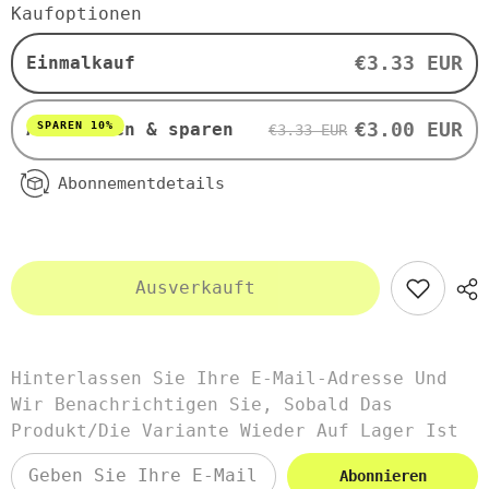
Naturjoghurt
Naturjoghurt
Kaufoptionen
BIO
BIO
125
125
g
g
€3.33 EUR
Einmalkauf
-
-
LEEB
LEEB
VITAL
VITAL
€3.00 EUR
SPAREN 10%
Abonnieren & sparen
€3.33 EUR
Abonnementdetails
Ausverkauft
Hinterlassen Sie Ihre E-Mail-Adresse Und
Wir Benachrichtigen Sie, Sobald Das
Produkt/die Variante Wieder Auf Lager Ist
Abonnieren