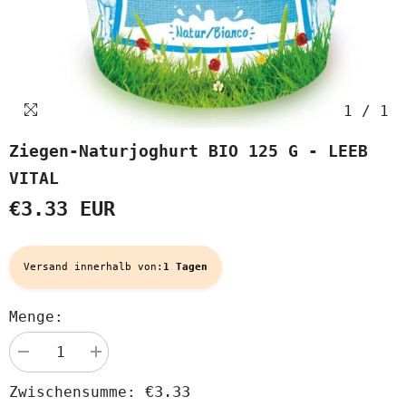
1
/
1
Ziegen-Naturjoghurt BIO 125 G - LEEB
VITAL
€3.33 EUR
Versand innerhalb von:
1 Tagen
Menge:
Menge
Menge
verringern
erhöhen
für
für
€3.33
Zwischensumme:
Ziegen-
Ziegen-