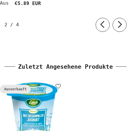
BioLaboratorium
Aus
€5.89 EUR
von
2
/
4
Zuletzt Angesehene Produkte
Ausverkauft