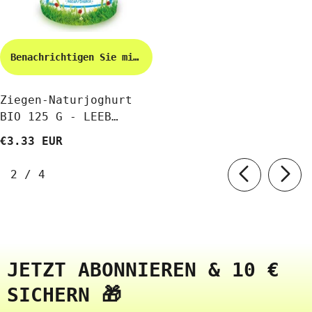
Benachrichtigen Sie mich
Ziegen-Naturjoghurt
BIO 125 G - LEEB
VITAL
€3.33 EUR
von
2
/
4
JETZT ABONNIEREN & 10 €
SICHERN 🎁