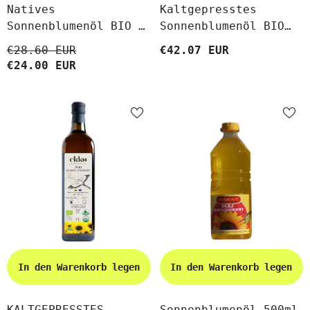
Natives
Kaltgepresstes
Sonnenblumenöl BIO 3
Sonnenblumenöl BIO
L - HORECA BIO
10 L - HORECA
€28.60 EUR
€42.07 EUR
PLANETE
€24.00 EUR
In den Warenkorb legen
In den Warenkorb legen
KALTGEPRESSTES
Sonnenblumenöl 500ml