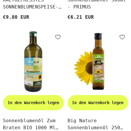
SONNENBLUMENSPEISE-
- PRIMUS
UND BRATÖL BIO 1 L
€9.80 EUR
€6.21 EUR
(GLAS) - EKKO
In den Warenkorb legen
In den Warenkorb legen
Sonnenblumenöl Zum
Big Nature
Braten BIO 1000 Ml
Sonnenblumenöl 250