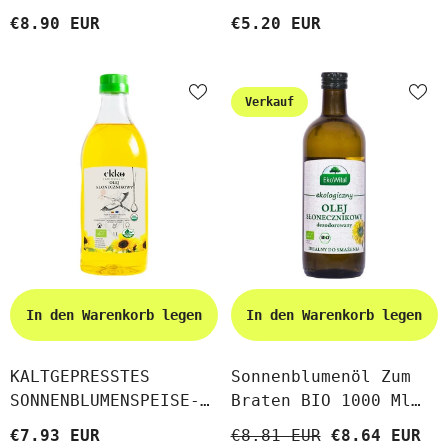
CRUDOLIO
Ml BIO
€8.90 EUR
€5.20 EUR
Verkauf
In den Warenkorb legen
In den Warenkorb legen
KALTGEPRESSTES
Sonnenblumenöl Zum
SONNENBLUMENSPEISE-
Braten BIO 1000 Ml
UND BRATÖL BIO 1 L -
EKOWITAL
€7.93 EUR
€8.81 EUR
€8.64 EUR