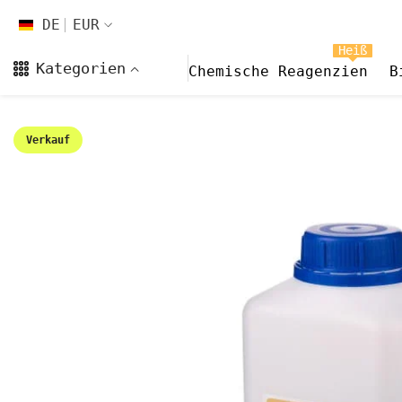
Zum Inhalt springen
DE
EUR
DE
Heiß
Kategorien
Chemische Reagenzien
B
EN
FR
Verkauf
CS
DA
FI
HI
ES
NL
NB