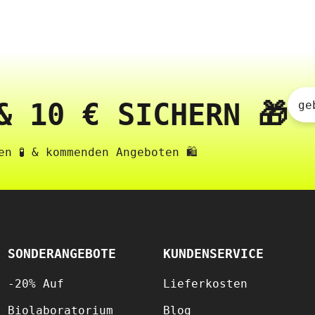
& 10 € SICHERN 🎁
ge
n 🧪 & kommenden Angeboten 🛍️
SONDERANGEBOTE
KUNDENSERVICE
-20% Auf
Lieferkosten
Biolaboratorium
Blog