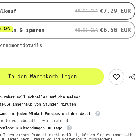
S
BIOMUS
€7.29 EUR
alkauf
€8.93 EUR
€6.56 EUR
N 10%
nieren & sparen
€8.93 EUR
onnementdetails
In den Warenkorb legen
n Paket soll schneller auf die Reise?
telle innerhalb von
Stunden
Minuten
sand in jeden Winkel Europas und der Welt!
telle von überall - wir liefern!
tenlose Rücksendungen 30 Tage
n Ihnen dieses Produkt nicht gefällt, können Sie es innerhalb
 30 Tagen nach Erhalt völlig kostenlos zurücksenden!