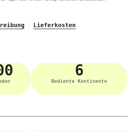
reibung
Lieferkosten
00
6
nden
Bediente Kontinente