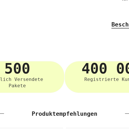
Besch
500
400 0
lich Versendete
Registrierte Ku
Pakete
Produktempfehlungen