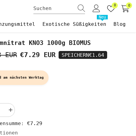
Wunschzet
0
0
0
Art
Neu
nzungsmittel
Exotische Süßigkeiten
Blog
mnitrat KNO3 1000g BIOMUS
3 EUR
€7.29 EUR
SPEICHERN
€1.64
d am nächsten Werktag
Menge
rn
erhöhen
für
€7.29
hensumme:
trat
Kaliumnitrat
KNO3
tionen
1000g