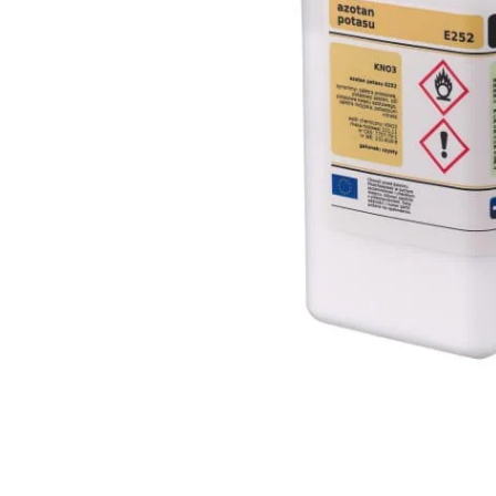
PT-
PT
SV
SQ
AR
KK
RO
SK
HU
IT
KA