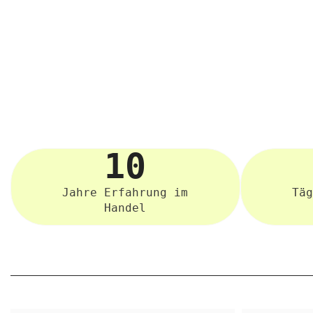
ZH-
CN
10
Jahre Erfahrung im
Täg
Handel