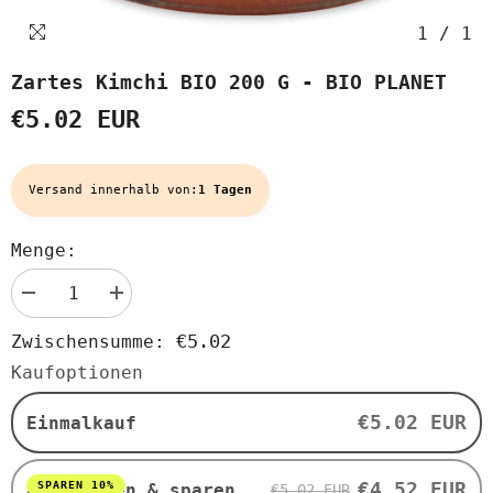
1
/
1
Zartes Kimchi BIO 200 G - BIO PLANET
€5.02 EUR
Versand innerhalb von:
1 Tagen
Menge:
Menge
Menge
verringern
erhöhen
für
für
€5.02
Zwischensumme:
Zartes
Zartes
Kimchi
Kimchi
Kaufoptionen
BIO
BIO
200
200
g
g
€5.02 EUR
Einmalkauf
-
-
BIO
BIO
PLANET
PLANET
€4.52 EUR
SPAREN 10%
Abonnieren & sparen
€5.02 EUR