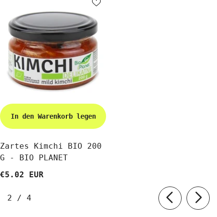
In den Warenkorb legen
Zartes Kimchi BIO 200
G - BIO PLANET
€5.02 EUR
von
2
/
4