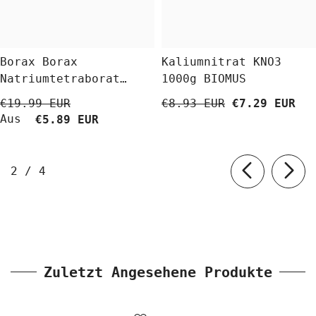
Borax Borax
Kaliumnitrat KNO3
Natriumtetraborat
1000g BIOMUS
Decahydrat 5 Kg
€19.99 EUR
€8.93 EUR
€7.29 EUR
BioLaboratorium
Aus
€5.89 EUR
von
2
/
4
Zuletzt Angesehene Produkte