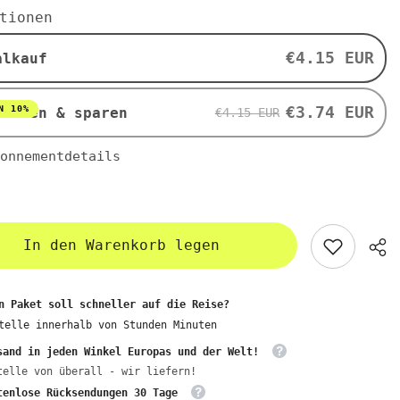
iegel
Nougatriegel
tionen
(mit
k)
Reisdrink)
BIO
€4.15 EUR
alkauf
35
g
-
VIVANI
€3.74 EUR
N 10%
nieren & sparen
€4.15 EUR
onnementdetails
In den Warenkorb legen
n Paket soll schneller auf die Reise?
telle innerhalb von
Stunden
Minuten
sand in jeden Winkel Europas und der Welt!
telle von überall - wir liefern!
tenlose Rücksendungen 30 Tage