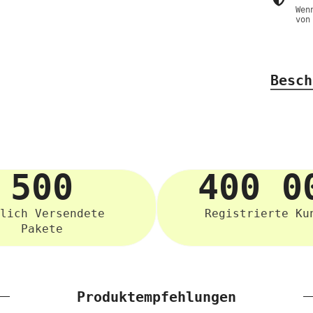
Wen
von
Besch
500
400 0
lich Versendete
Registrierte Ku
Pakete
Produktempfehlungen