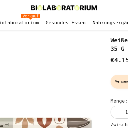
Verkauf
iolaboratorium
Gesundes Essen
Nahrungsergä
Weiße
35 G 
€4.1
Versan
Menge:
Menge
verringe
für
Zwisc
Weißer