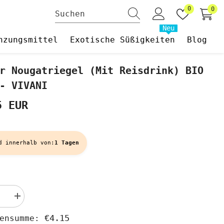
Wunschzet
0
0
0
Art
Neu
nzungsmittel
Exotische Süßigkeiten
Blog
r Nougatriegel (mit Reisdrink) BIO
- VIVANI
5 EUR
d innerhalb von:
1 Tagen
Menge
rn
erhöhen
für
€4.15
hensumme:
Weißer