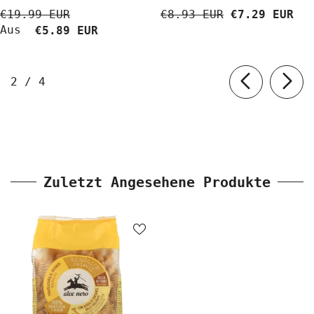
Decahydrat 5 Kg
€19.99 EUR
€8.93 EUR
€7.29 EUR
BioLaboratorium
Aus
€5.89 EUR
von
2
/
4
Zuletzt Angesehene Produkte