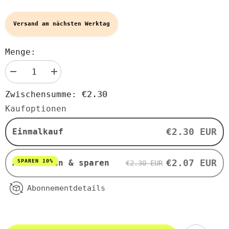
Versand am nächsten Werktag
Menge:
Menge
Menge
verringern
erhöhen
für
für
€2.30
Zwischensumme:
Vollkorngrießnudeln
Vollkorngrießnudeln
BIO
BIO
Kaufoptionen
500
500
g
g
-
-
€2.30 EUR
Einmalkauf
ALCE
ALCE
NERO
NERO
€2.07 EUR
SPAREN 10%
Abonnieren & sparen
€2.30 EUR
Abonnementdetails