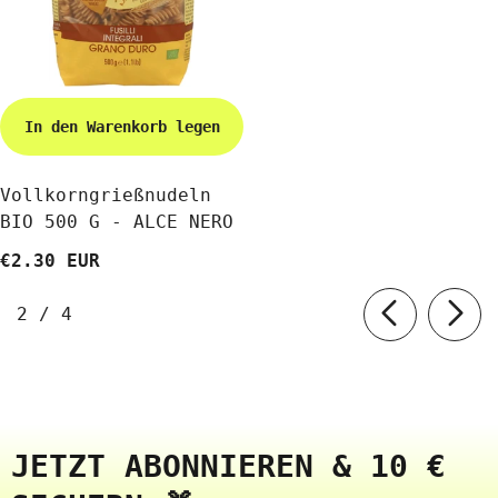
In den Warenkorb legen
Vollkorngrießnudeln
BIO 500 G - ALCE NERO
€2.30 EUR
von
2
/
4
JETZT ABONNIEREN & 10 €