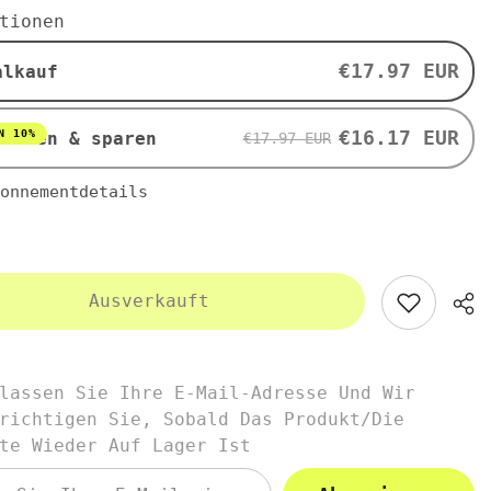
Mega
tionen
B
-
50
€17.97 EUR
alkauf
x
Komplex
B50
100
Kapseln
€16.17 EUR
N 10%
nieren & sparen
€17.97 EUR
N&#39;S
PURITAN&#39;S
PRIDE
onnementdetails
Ausverkauft
lassen Sie Ihre E-Mail-Adresse Und Wir
richtigen Sie, Sobald Das Produkt/die
te Wieder Auf Lager Ist