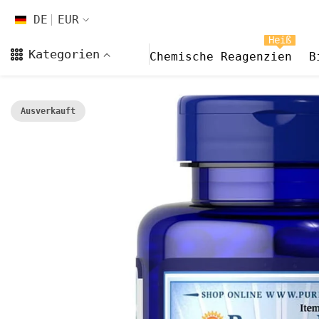
Zum Inhalt springen
DE
EUR
DE
Heiß
Kategorien
Chemische Reagenzien
B
EN
FR
Ausverkauft
CS
DA
FI
HI
ES
NL
NB