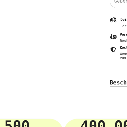
Dei
Bes
Ver
Bes
Kos
Wen
von
Besch
500
400 0