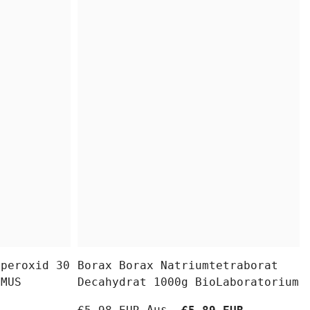
fperoxid 30
Borax Borax Natriumtetraborat
OMUS
Decahydrat 1000g BioLaboratorium
Aus