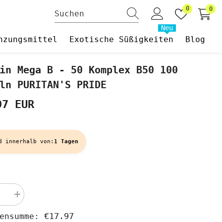
Wunschzet
0
0
0
Art
Neu
nzungsmittel
Exotische Süßigkeiten
Blog
in Mega B - 50 Komplex B50 100
ln PURITAN'S PRIDE
97 EUR
d innerhalb von:
1 Tagen
Menge
rn
erhöhen
für
€17.97
hensumme:
Vitamin