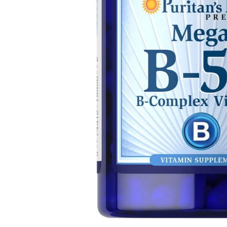
PT-
PT
SV
SQ
AR
KK
RO
SK
HU
IT
KA