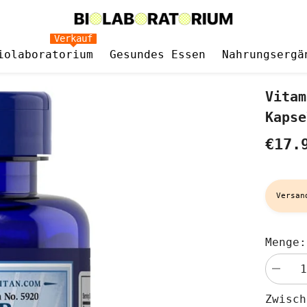
Verkauf
iolaboratorium
Gesundes Essen
Nahrungsergä
Vitam
Kapse
€17.
Versan
Menge:
Menge
verringe
für
Zwisc
Vitamin