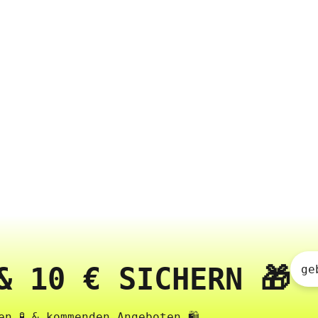
& 10 € SICHERN 🎁
ge
n 🧪 & kommenden Angeboten 🛍️