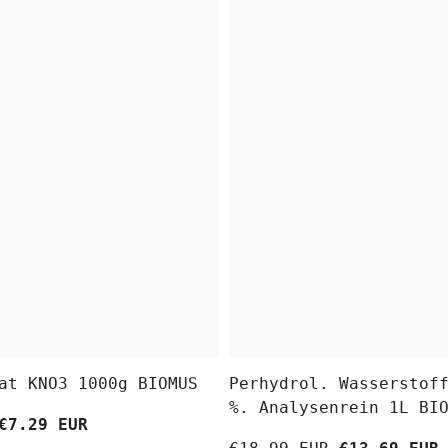
at KNO3 1000g BIOMUS
Perhydrol. Wasserstof
%. Analysenrein 1L BI
€7.29 EUR