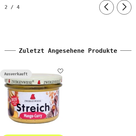
von
2
/
4
Zuletzt Angesehene Produkte
Ausverkauft