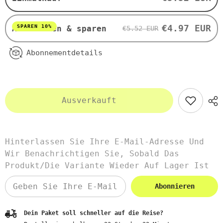
Curry
Curry
BIO
BIO
180
180
g
g
€4.97 EUR
SPAREN 10%
Abonnieren & sparen
€5.52 EUR
-
-
ZWERGENWIESE
ZWERGENWIESE
Abonnementdetails
Ausverkauft
Hinterlassen Sie Ihre E-Mail-Adresse Und
Wir Benachrichtigen Sie, Sobald Das
Produkt/die Variante Wieder Auf Lager Ist
Abonnieren
Dein Paket soll schneller auf die Reise?