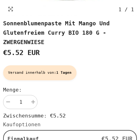
1
/
1
Sonnenblumenpaste Mit Mango Und
Glutenfreiem Curry BIO 180 G -
ZWERGENWIESE
€5.52 EUR
Versand innerhalb von:
1 Tagen
Menge:
Menge
Menge
verringern
erhöhen
für
für
€5.52
Zwischensumme:
Sonnenblumenpaste
Sonnenblumenpaste
mit
mit
Kaufoptionen
Mango
Mango
und
und
glutenfreiem
glutenfreiem
€5.52 EUR
Einmalkauf