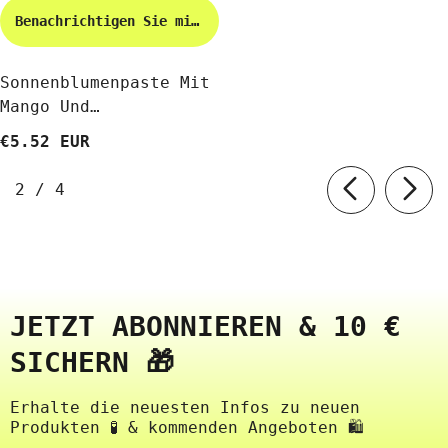
Benachrichtigen Sie mich
Sonnenblumenpaste Mit
Mango Und
Glutenfreiem Curry
€5.52 EUR
BIO 180 G -
ZWERGENWIESE
von
2
/
4
JETZT ABONNIEREN & 10 €
SICHERN 🎁
Erhalte die neuesten Infos zu neuen
Produkten 🧪 & kommenden Angeboten 🛍️