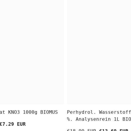
at KNO3 1000g BIOMUS
Perhydrol. Wasserstof
%. Analysenrein 1L BI
€7.29 EUR