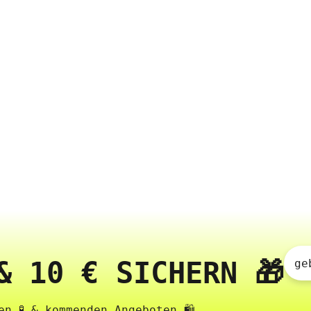
& 10 € SICHERN 🎁
ge
n 🧪 & kommenden Angeboten 🛍️