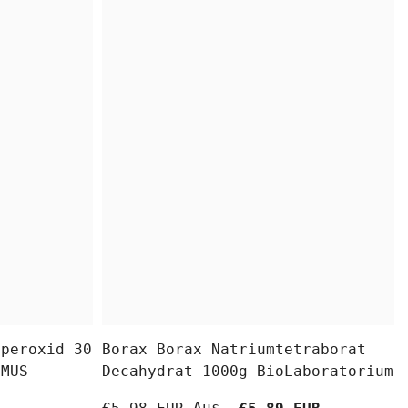
fperoxid 30
Borax Borax Natriumtetraborat
OMUS
Decahydrat 1000g BioLaboratorium
Aus