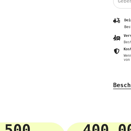
Dei
Bes
Ver
Bes
Kos
Wen
von
Besch
500
400 0