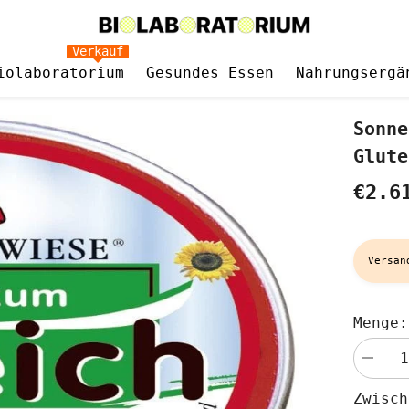
Verkauf
iolaboratorium
Gesundes Essen
Nahrungsergä
Sonne
Glute
€2.6
Versan
Menge:
Menge
verringe
für
Zwisc
Sonnen