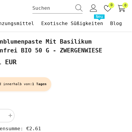
Wunschzet
0
0
0
Art
Neu
nzungsmittel
Exotische Süßigkeiten
Blog
nblumenpaste Mit Basilikum
nfrei BIO 50 G - ZWERGENWIESE
1 EUR
d innerhalb von:
1 Tagen
Menge
rn
erhöhen
für
€2.61
hensumme:
blumenpaste
Sonnenblumenpaste