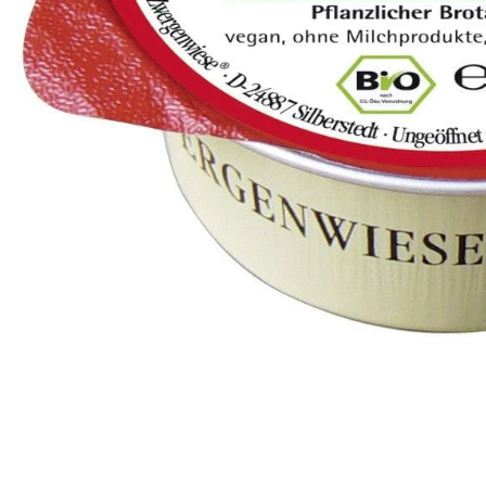
PT-
PT
SV
SQ
AR
KK
RO
SK
HU
IT
KA