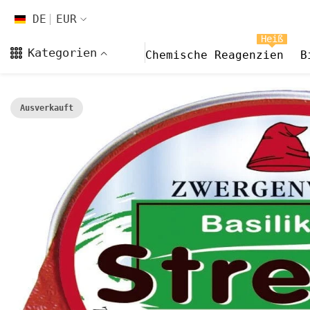
Zum Inhalt springen
DE
EUR
DE
Heiß
Kategorien
Chemische Reagenzien
B
EN
FR
Ausverkauft
CS
DA
FI
HI
ES
NL
NB