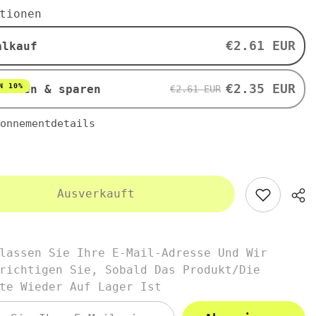
mit
tionen
um
Basilikum
ei
glutenfrei
BIO
€2.61 EUR
alkauf
50
g
-
ENWIESE
ZWERGENWIESE
€2.35 EUR
N 10%
nieren & sparen
€2.61 EUR
onnementdetails
Ausverkauft
lassen Sie Ihre E-Mail-Adresse Und Wir
richtigen Sie, Sobald Das Produkt/die
te Wieder Auf Lager Ist