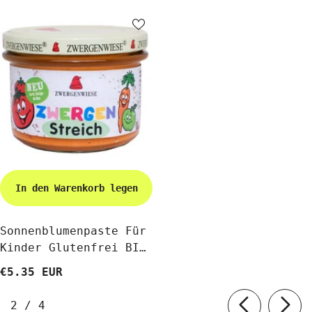
In den Warenkorb legen
Sonnenblumenpaste Für
Kinder Glutenfrei BIO
180 G - ZWERGENWIESE
€5.35 EUR
von
2
/
4