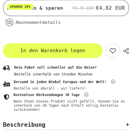
-
-
ZWERGENWIESE
ZWERGENWIESE
€4.82 EUR
SPAREN 10%
Abonnieren & sparen
€5.35 EUR
Abonnementdetails
In den Warenkorb legen
Dein Paket soll schneller auf die Reise?
Bestelle innerhalb von
Stunden
Minuten
Versand in jeden Winkel Europas und der Welt!
Bestelle von überall - wir liefern!
Kostenlose Rücksendungen 30 Tage
Wenn Ihnen dieses Produkt nicht gefällt, können Sie es
innerhalb von 30 Tagen nach Erhalt völlig kostenlos
zurücksenden!
Beschreibung