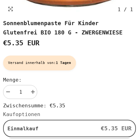
1
/
1
Sonnenblumenpaste Für Kinder
Glutenfrei BIO 180 G - ZWERGENWIESE
€5.35 EUR
Versand innerhalb von:
1 Tagen
Menge:
Menge
Menge
verringern
erhöhen
für
für
€5.35
Zwischensumme:
Sonnenblumenpaste
Sonnenblumenpaste
für
für
Kaufoptionen
Kinder
Kinder
glutenfrei
glutenfrei
BIO
BIO
€5.35 EUR
Einmalkauf
180
180
g
g