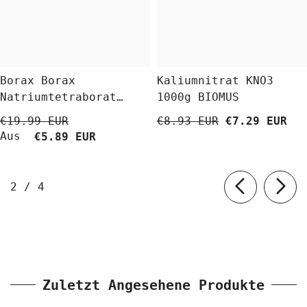
Borax Borax
Kaliumnitrat KNO3
Natriumtetraborat
1000g BIOMUS
Decahydrat 5 Kg
€19.99 EUR
€8.93 EUR
€7.29 EUR
BioLaboratorium
Aus
€5.89 EUR
von
2
/
4
Zuletzt Angesehene Produkte