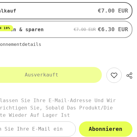
g
-
€7.00 EUR
alkauf
UELL
VITAQUELL
€6.30 EUR
N 10%
nieren & sparen
€7.00 EUR
onnementdetails
Ausverkauft
lassen Sie Ihre E-Mail-Adresse Und Wir
richtigen Sie, Sobald Das Produkt/die
te Wieder Auf Lager Ist
Abonnieren