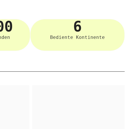
00
6
nden
Bediente Kontinente