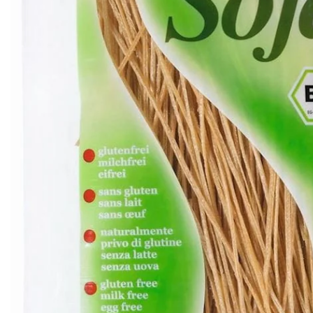
PT-
PT
SV
SQ
AR
KK
RO
SK
HU
IT
KA