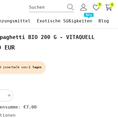
Wunschzet
0
0
0
Art
Neu
nzungsmittel
Exotische Süßigkeiten
Blog
paghetti BIO 200 G - VITAQUELL
0 EUR
d innerhalb von:
1 Tagen
Menge
rn
erhöhen
für
€7.00
hensumme:
ghetti
Sojaspaghetti
BIO
tionen
200