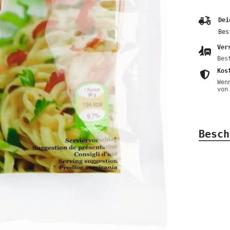
Dei
Bes
Ver
Bes
Kos
Wen
von
Besch