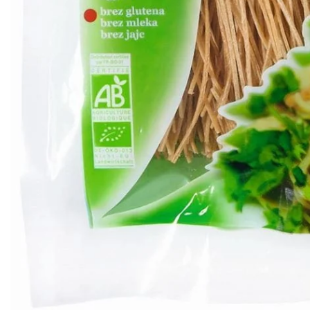
ZH-
CN