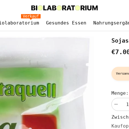
Verkauf
iolaboratorium
Gesundes Essen
Nahrungsergä
Sojas
€7.0
Versan
Menge:
Menge
verringe
für
Zwisc
Sojaspa
BIO
Kaufop
200