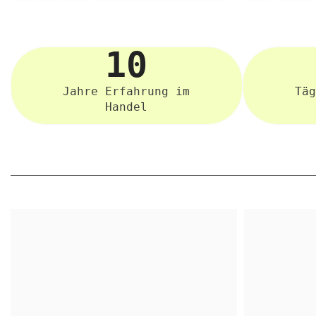
10
Jahre Erfahrung im
Täg
Handel