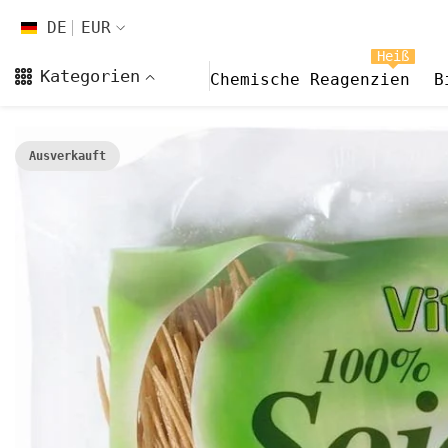
Zum Inhalt springen
DE
EUR
DE
Heiß
Kategorien
Chemische Reagenzien
B
EN
FR
Ausverkauft
CS
DA
FI
HI
ES
NL
NB