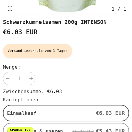
1
/
1
Schwarzkümmelsamen 200g INTENSON
€6.03 EUR
Versand innerhalb von:
1 Tagen
Menge:
Menge
Menge
verringern
erhöhen
für
für
€6.03
Zwischensumme:
Schwarzkümmelsamen
Schwarzkümmelsamen
200g
200g
Kaufoptionen
INTENSON
INTENSON
€6.03 EUR
Einmalkauf
€5.43 EUR
SPAREN 10%
Abonnieren & sparen
€6.03 EUR