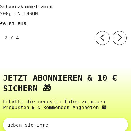
Schwarzkümmelsamen
200g INTENSON
€6.03 EUR
von
2
/
4
JETZT ABONNIEREN & 10 €
SICHERN 🎁
Erhalte die neuesten Infos zu neuen
Produkten 🧪 & kommenden Angeboten 🛍️
geben sie ihre