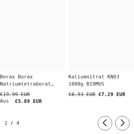
Borax Borax
Kaliumnitrat KNO3
Natriumtetraborat
1000g BIOMUS
Decahydrat 5 Kg
€19.99 EUR
€8.93 EUR
€7.29 EUR
BioLaboratorium
Aus
€5.89 EUR
von
2
/
4