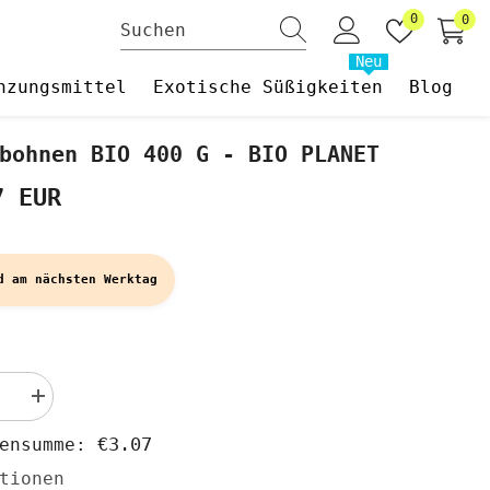
Wunschzet
0
0
0
Art
Neu
nzungsmittel
Exotische Süßigkeiten
Blog
bohnen BIO 400 G - BIO PLANET
7 EUR
d am nächsten Werktag
Menge
rn
erhöhen
für
€3.07
hensumme:
hnen
Pintobohnen
BIO
tionen
400