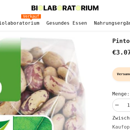
Verkauf
iolaboratorium
Gesundes Essen
Nahrungsergä
Pinto
€3.0
Versan
Menge:
Menge
verringe
für
Zwisc
Pintobo
BIO
Kaufop
400