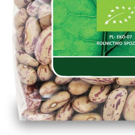
ZH-
CN