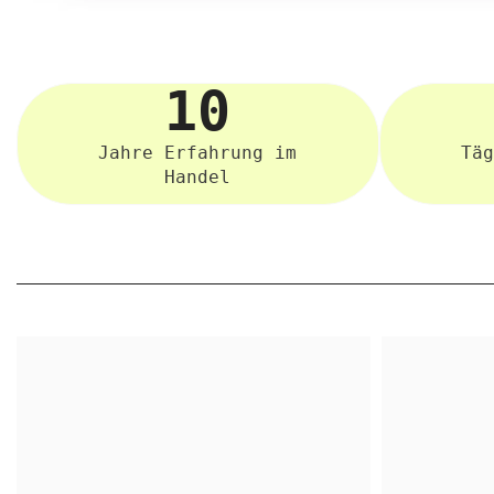
10
Jahre Erfahrung im
Täg
Handel