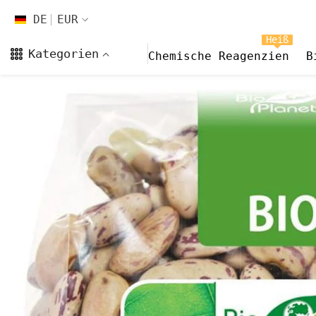
Zum Inhalt springen
DE
EUR
DE
Heiß
Kategorien
Chemische Reagenzien
B
EN
FR
CS
DA
FI
HI
ES
NL
NB