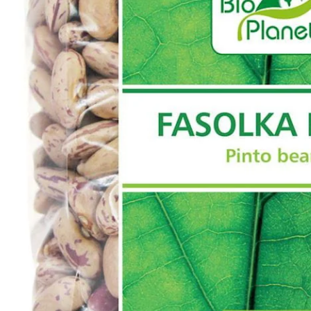
PT-
PT
SV
SQ
AR
KK
RO
SK
HU
IT
KA