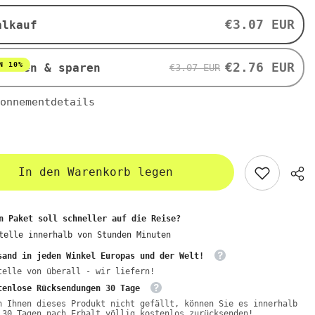
g
-
€3.07 EUR
alkauf
BIO
T
PLANET
€2.76 EUR
N 10%
nieren & sparen
€3.07 EUR
onnementdetails
In den Warenkorb legen
n Paket soll schneller auf die Reise?
telle innerhalb von
Stunden
Minuten
sand in jeden Winkel Europas und der Welt!
telle von überall - wir liefern!
tenlose Rücksendungen 30 Tage
n Ihnen dieses Produkt nicht gefällt, können Sie es innerhalb
 30 Tagen nach Erhalt völlig kostenlos zurücksenden!