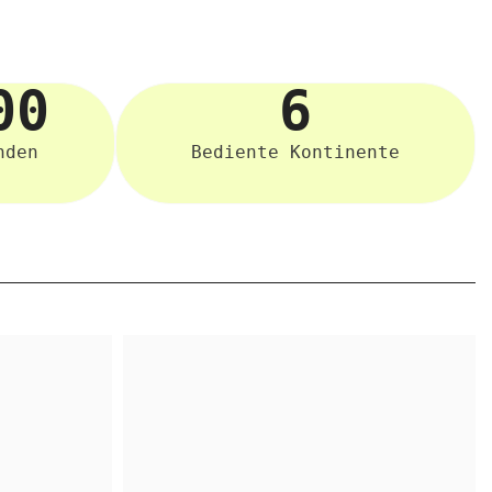
00
6
nden
Bediente Kontinente