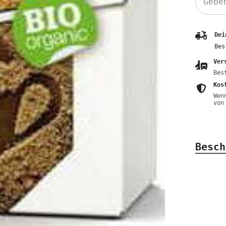
Dei
Bes
Ver
Bes
Kos
Wen
von
Besch