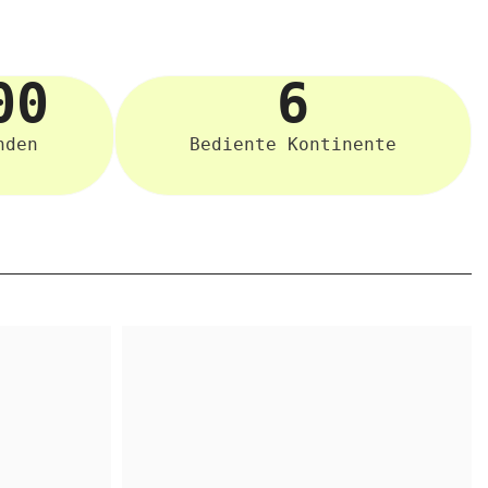
00
6
nden
Bediente Kontinente