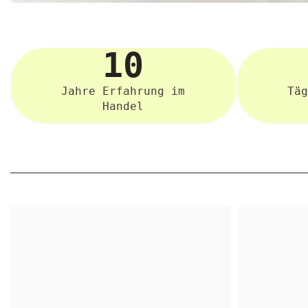
10
Jahre Erfahrung im
Täg
Handel