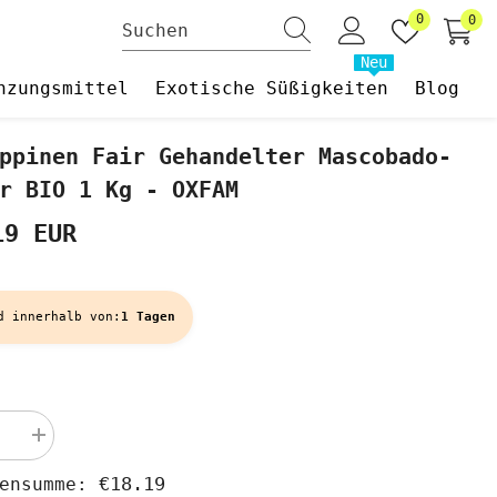
Wunschzet
0
0
0
Art
Neu
nzungsmittel
Exotische Süßigkeiten
Blog
ppinen Fair Gehandelter Mascobado-
r BIO 1 Kg - OXFAM
19 EUR
d innerhalb von:
1 Tagen
Menge
rn
erhöhen
für
€18.19
hensumme:
nen
Philippinen