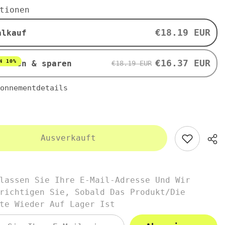
fair
tionen
lter
gehandelter
ado-
Mascobado-
Zucker
€18.19 EUR
alkauf
BIO
1
kg
-
€16.37 EUR
N 10%
nieren & sparen
€18.19 EUR
OXFAM
onnementdetails
Ausverkauft
lassen Sie Ihre E-Mail-Adresse Und Wir
richtigen Sie, Sobald Das Produkt/die
te Wieder Auf Lager Ist