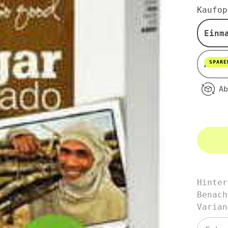
fair
Kaufop
gehande
Mascob
Zucker
Einm
BIO
1
kg
-
SPARE
Abon
OXFAM
Ab
Hinter
Benach
Varian