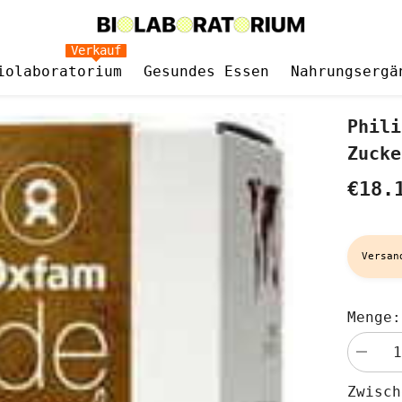
Verkauf
iolaboratorium
Gesundes Essen
Nahrungsergä
Phili
Zucke
€18.
Versan
Menge:
Menge
verringe
für
Zwisc
Philippi