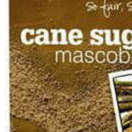
PT-
PT
SV
SQ
AR
KK
RO
SK
HU
IT
KA