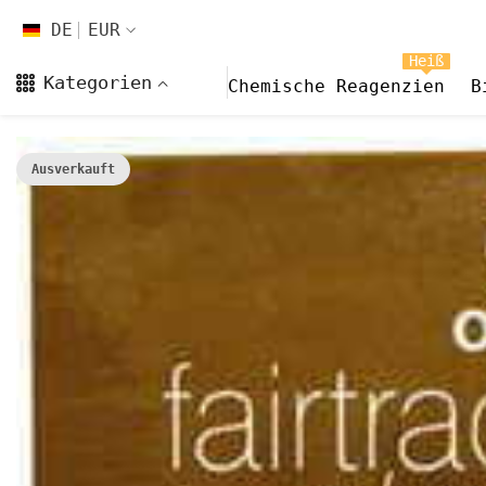
Zum Inhalt springen
DE
EUR
DE
Heiß
Kategorien
Chemische Reagenzien
B
EN
FR
Ausverkauft
CS
DA
FI
HI
ES
NL
NB