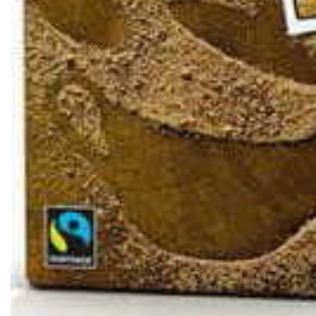
ZH-
CN