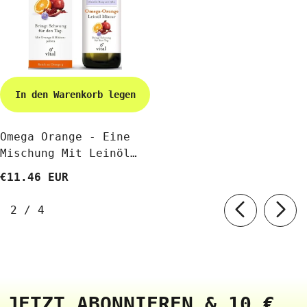
In den Warenkorb legen
Omega Orange - Eine
Mischung Mit Leinöl
(Orange Und Pollen)
€11.46 EUR
BIO 100 Ml - BIO
PLANETE
von
2
/
4
JETZT ABONNIEREN & 10 €