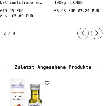
Natriumtetraborat
1000g BIOMUS
Decahydrat 5 Kg
€19.99 EUR
€8.93 EUR
€7.29 EUR
BioLaboratorium
Aus
€5.89 EUR
von
2
/
4
Zuletzt Angesehene Produkte