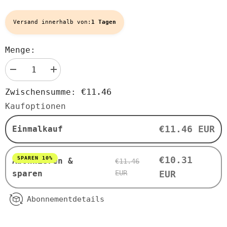
Versand innerhalb von:
1 Tagen
Menge:
Menge
Menge
verringern
erhöhen
für
für
€11.46
Zwischensumme:
Omega
Omega
Orange
Orange
Kaufoptionen
-
-
eine
eine
Mischung
Mischung
€11.46 EUR
Einmalkauf
mit
mit
Leinöl
Leinöl
(Orange
(Orange
und
und
€10.31
SPAREN 10%
Abonnieren &
€11.46
Pollen)
Pollen)
BIO
BIO
sparen
EUR
EUR
100
100
ml
ml
-
-
Abonnementdetails
BIO
BIO
PLANETE
PLANETE