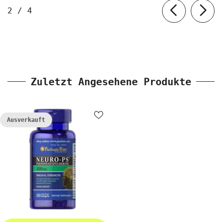
von
2
/
4
Zuletzt Angesehene Produkte
Ausverkauft