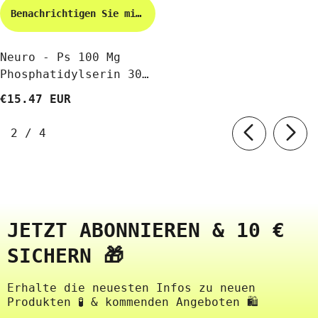
Benachrichtigen Sie mich
Neuro - Ps 100 Mg
Phosphatidylserin 30
Kapseln PURITAN'S
€15.47 EUR
PRIDE
von
2
/
4
JETZT ABONNIEREN & 10 €
SICHERN 🎁
Erhalte die neuesten Infos zu neuen
Produkten 🧪 & kommenden Angeboten 🛍️