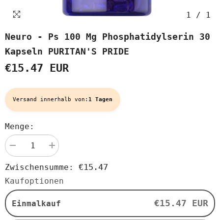
1
/
1
Neuro - Ps 100 Mg Phosphatidylserin 30
Kapseln PURITAN'S PRIDE
€15.47 EUR
Versand innerhalb von:
1 Tagen
Menge:
Menge
Menge
verringern
erhöhen
für
für
€15.47
Zwischensumme:
Neuro
Neuro
-
-
Kaufoptionen
ps
ps
100
100
mg
mg
€15.47 EUR
Einmalkauf
Phosphatidylserin
Phosphatidylserin
30
30