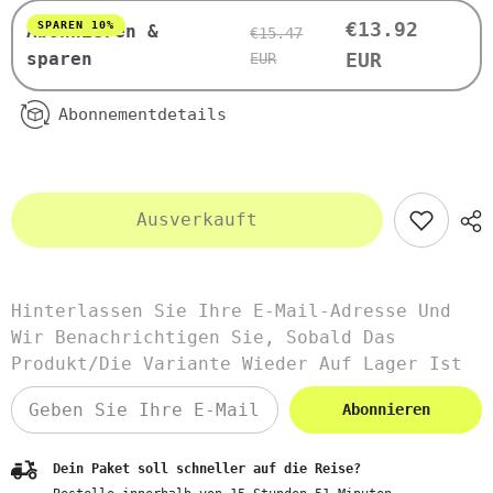
Kapseln
Kapseln
PURITAN&#39;S
PURITAN&#39;S
€13.92
SPAREN 10%
Abonnieren &
€15.47
PRIDE
PRIDE
sparen
EUR
EUR
Abonnementdetails
Ausverkauft
Hinterlassen Sie Ihre E-Mail-Adresse Und
Wir Benachrichtigen Sie, Sobald Das
Produkt/die Variante Wieder Auf Lager Ist
Abonnieren
Dein Paket soll schneller auf die Reise?