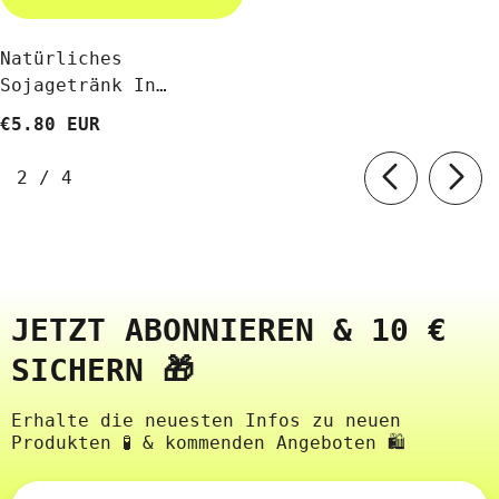
Natürliches
Sojagetränk In
Pulverform 500g
€5.80 EUR
MOGADOR
von
2
/
4
JETZT ABONNIEREN & 10 €
SICHERN 🎁
Erhalte die neuesten Infos zu neuen
Produkten 🧪 & kommenden Angeboten 🛍️