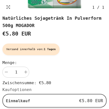
1
/
1
Natürliches Sojagetränk In Pulverform
500g MOGADOR
€5.80 EUR
Versand innerhalb von:
1 Tagen
Menge:
Menge
Menge
verringern
erhöhen
für
für
€5.80
Zwischensumme:
Natürliches
Natürliches
Sojagetränk
Sojagetränk
Kaufoptionen
in
in
Pulverform
Pulverform
500g
500g
€5.80 EUR
Einmalkauf
MOGADOR
MOGADOR