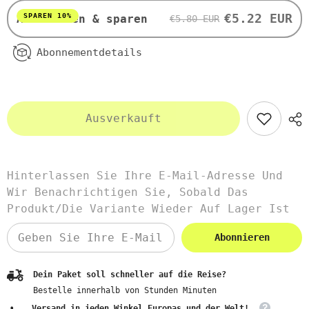
€5.22 EUR
SPAREN 10%
Abonnieren & sparen
€5.80 EUR
Abonnementdetails
Ausverkauft
Hinterlassen Sie Ihre E-Mail-Adresse Und
Wir Benachrichtigen Sie, Sobald Das
Produkt/die Variante Wieder Auf Lager Ist
Abonnieren
Dein Paket soll schneller auf die Reise?
Bestelle innerhalb von
Stunden
Minuten
Versand in jeden Winkel Europas und der Welt!