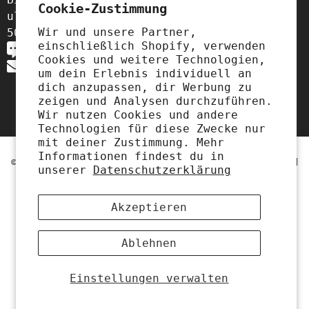
Cookie-Zustimmung
ul. Szewska 18,
Wir und unsere Partner,
50-139 Wrocław, Polen
einschließlich Shopify, verwenden
+49 3221 224 3801
Cookies und weitere Technologien,
contact@biolaboratorium.com
um dein Erlebnis individuell an
dich anzupassen, dir Werbung zu
zeigen und Analysen durchzuführen.
Wir nutzen Cookies und andere
Technologien für diese Zwecke nur
mit deiner Zustimmung. Mehr
Informationen findest du in
© 2025 Biolaboratorium. All Rights Reserved. Powered
unserer
Datenschutzerklärung
By Biolaboratorium With Love 🧡
Zahlungsmethoden
Akzeptieren
Ablehnen
Einstellungen verwalten