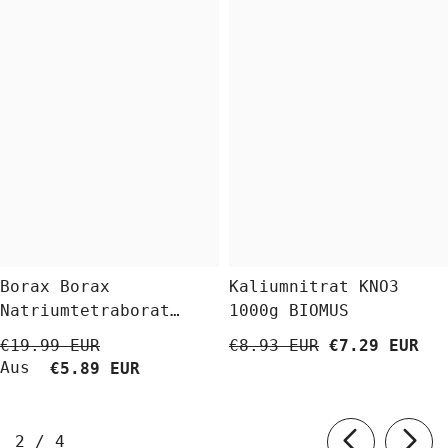
Borax Borax
Kaliumnitrat KNO3
Natriumtetraborat
1000g BIOMUS
Decahydrat 5 Kg
€19.99 EUR
€8.93 EUR
€7.29 EUR
BioLaboratorium
Aus
€5.89 EUR
von
2
/
4