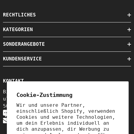
RECHTLICHES
KATEGORIEN
SONDERANGEBOTE
KUNDENSERVICE
KONTAKT
Biogo S.A.
Cookie-Zustimmung
ul. Szewska 18,
Wir und unsere Partner,
50-139 Wrocław, Polen
einschließlich Shopify, verwenden
+49 3221 224 3801
Cookies und weitere Technologien,
contact@biolaboratorium.com
um dein Erlebnis individuell an
dich anzupassen, dir Werbung zu