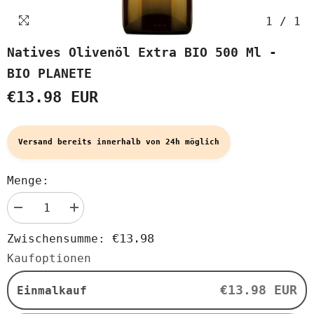
1
/
1
Natives Olivenöl Extra BIO 500 Ml -
BIO PLANETE
€13.98 EUR
Versand bereits innerhalb von 24h möglich
Menge:
Menge
Menge
verringern
erhöhen
für
für
€13.98
Zwischensumme:
Natives
Natives
Olivenöl
Olivenöl
Kaufoptionen
extra
extra
BIO
BIO
500
500
€13.98 EUR
Einmalkauf
ml
ml
-
-