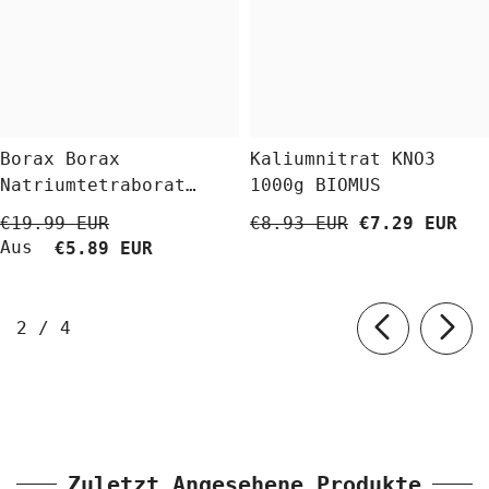
Borax Borax
Kaliumnitrat KNO3
Natriumtetraborat
1000g BIOMUS
Decahydrat 5 Kg
€19.99 EUR
€8.93 EUR
€7.29 EUR
BioLaboratorium
Aus
€5.89 EUR
von
2
/
4
Zuletzt Angesehene Produkte