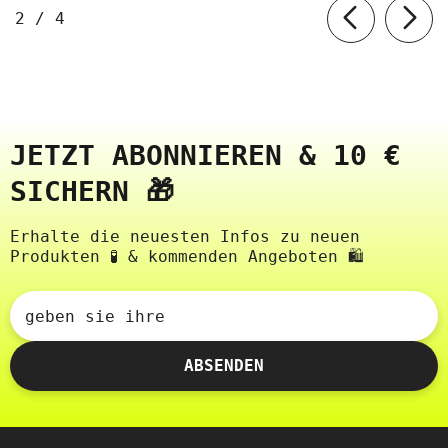
von
2
/
4
JETZT ABONNIEREN & 10 €
SICHERN 🎁
Erhalte die neuesten Infos zu neuen
Produkten 🧪 & kommenden Angeboten 🛍️
geben sie ihre
ABSENDEN