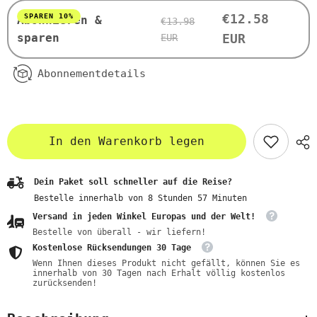
BIO
BIO
PLANETE
PLANETE
€12.58
SPAREN 10%
Abonnieren &
€13.98
sparen
EUR
EUR
Abonnementdetails
In den Warenkorb legen
Dein Paket soll schneller auf die Reise?
Bestelle innerhalb von
8
Stunden
57
Minuten
Versand in jeden Winkel Europas und der Welt!
Bestelle von überall - wir liefern!
Kostenlose Rücksendungen 30 Tage
Wenn Ihnen dieses Produkt nicht gefällt, können Sie es
innerhalb von 30 Tagen nach Erhalt völlig kostenlos
zurücksenden!