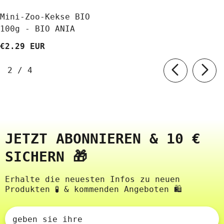
Mini-Zoo-Kekse BIO
100g - BIO ANIA
€2.29 EUR
von
2
/
4
JETZT ABONNIEREN & 10 €
SICHERN 🎁
Erhalte die neuesten Infos zu neuen
Produkten 🧪 & kommenden Angeboten 🛍️
geben sie ihre