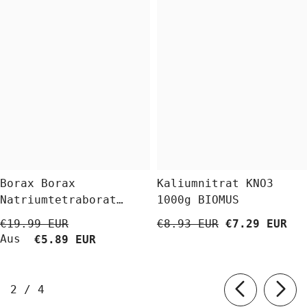
Borax Borax
Kaliumnitrat KNO3
Natriumtetraborat
1000g BIOMUS
Decahydrat 5 Kg
€19.99 EUR
€8.93 EUR
€7.29 EUR
BioLaboratorium
Aus
€5.89 EUR
von
2
/
4