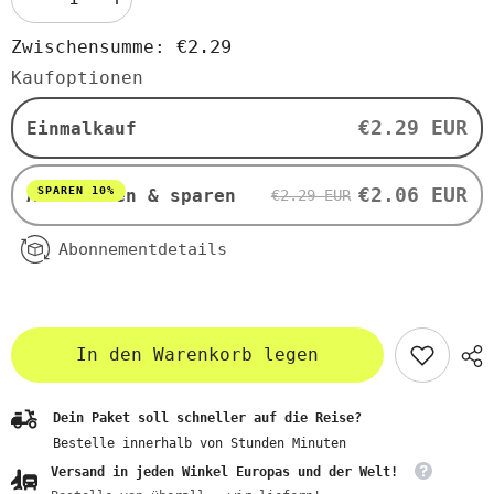
Menge
Menge
verringern
erhöhen
für
für
€2.29
Zwischensumme:
Mini-
Mini-
Zoo-
Zoo-
Kaufoptionen
Kekse
Kekse
BIO
BIO
100g
100g
€2.29 EUR
Einmalkauf
-
-
BIO
BIO
ANIA
ANIA
€2.06 EUR
SPAREN 10%
Abonnieren & sparen
€2.29 EUR
Abonnementdetails
In den Warenkorb legen
Dein Paket soll schneller auf die Reise?
Bestelle innerhalb von
Stunden
Minuten
Versand in jeden Winkel Europas und der Welt!