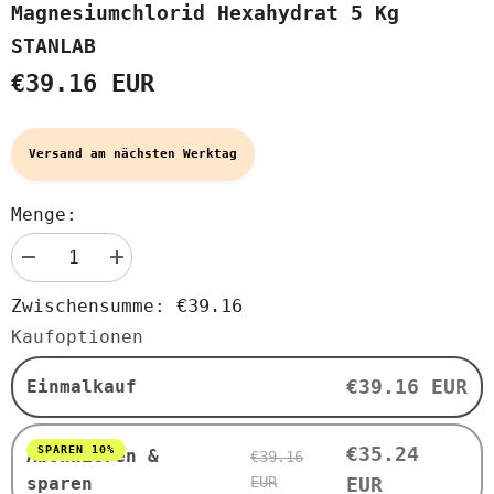
Magnesiumchlorid Hexahydrat 5 Kg
STANLAB
€39.16 EUR
Versand am nächsten Werktag
Menge:
Menge
Menge
verringern
erhöhen
für
für
€39.16
Zwischensumme:
Magnesiumchlorid
Magnesiumchlorid
Hexahydrat
Hexahydrat
Kaufoptionen
5
5
kg
kg
STANLAB
STANLAB
€39.16 EUR
Einmalkauf
€35.24
SPAREN 10%
Abonnieren &
€39.16
sparen
EUR
EUR