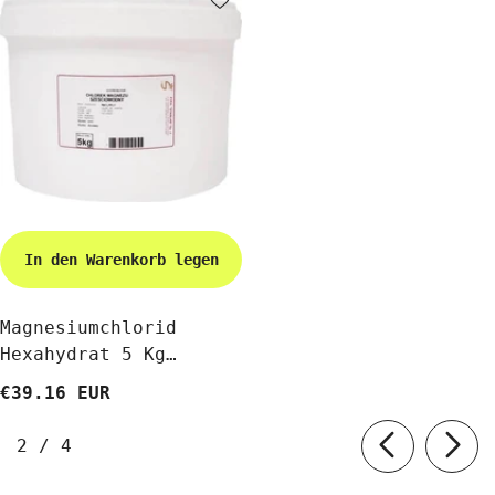
In den Warenkorb legen
Magnesiumchlorid
Hexahydrat 5 Kg
STANLAB
€39.16 EUR
von
2
/
4