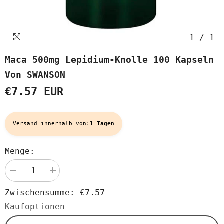
1
/
1
Maca 500mg Lepidium-Knolle 100 Kapseln
Von SWANSON
€7.57 EUR
Versand innerhalb von:
1 Tagen
Menge:
Menge
Menge
verringern
erhöhen
für
für
€7.57
Zwischensumme:
Maca
Maca
500mg
500mg
Kaufoptionen
Lepidium-
Lepidium-
Knolle
Knolle