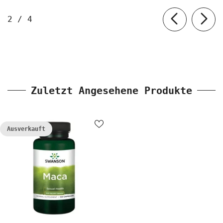
von
2
/
4
Zuletzt Angesehene Produkte
Ausverkauft