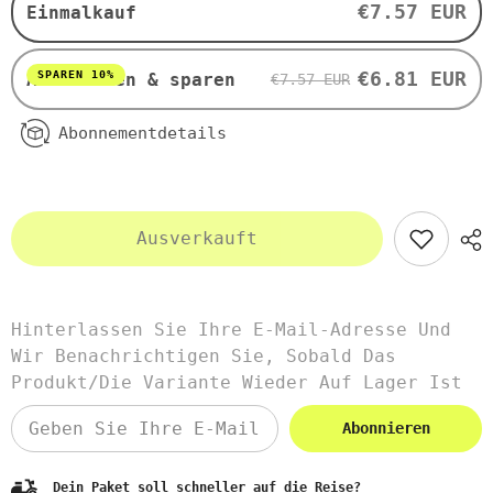
100
100
€7.57 EUR
Einmalkauf
Kapseln
Kapseln
von
von
SWANSON
SWANSON
€6.81 EUR
SPAREN 10%
Abonnieren & sparen
€7.57 EUR
Abonnementdetails
Ausverkauft
Hinterlassen Sie Ihre E-Mail-Adresse Und
Wir Benachrichtigen Sie, Sobald Das
Produkt/die Variante Wieder Auf Lager Ist
Abonnieren
Dein Paket soll schneller auf die Reise?