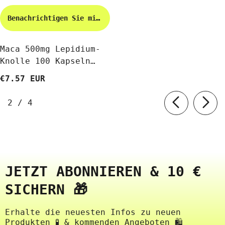
Benachrichtigen Sie mich
Maca 500mg Lepidium-
Knolle 100 Kapseln
Von SWANSON
€7.57 EUR
von
2
/
4
JETZT ABONNIEREN & 10 €
SICHERN 🎁
Erhalte die neuesten Infos zu neuen
Produkten 🧪 & kommenden Angeboten 🛍️