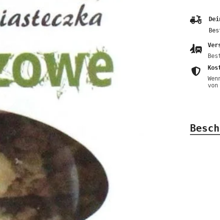
Dei
Bes
Ver
Bes
Kos
Wen
von
Besch