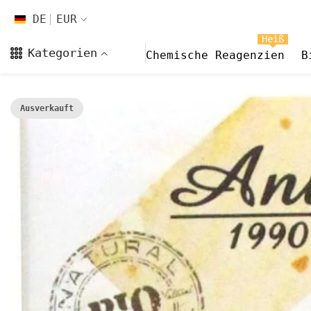
Zum Inhalt springen
DE
EUR
DE
Heiß
Kategorien
Chemische Reagenzien
B
EN
FR
Ausverkauft
CS
DA
FI
HI
ES
NL
NB