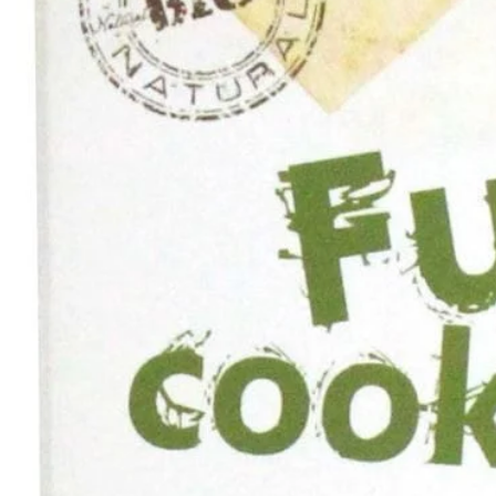
PT-
PT
SV
SQ
AR
KK
RO
SK
HU
IT
KA