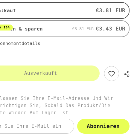
BIO
120
€3.81 EUR
alkauf
g
-
BIO
ANIA
€3.43 EUR
N 10%
nieren & sparen
€3.81 EUR
onnementdetails
Ausverkauft
lassen Sie Ihre E-Mail-Adresse Und Wir
richtigen Sie, Sobald Das Produkt/die
te Wieder Auf Lager Ist
Abonnieren