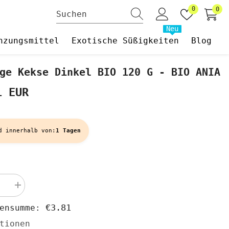
Wunschzet
0
0
0
Art
Neu
nzungsmittel
Exotische Süßigkeiten
Blog
ge Kekse Dinkel BIO 120 G - BIO ANIA
1 EUR
d innerhalb von:
1 Tagen
Menge
rn
erhöhen
für
€3.81
hensumme:
Lustige
Kekse
tionen
Dinkel