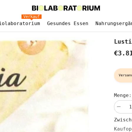
Verkauf
iolaboratorium
Gesundes Essen
Nahrungsergä
Lusti
€3.8
Versan
Menge:
Menge
verringe
für
Zwisc
Lustige
Kekse
Kaufop
Dinkel