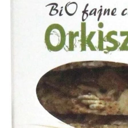
ZH-
CN