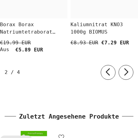
Borax Borax
Kaliumnitrat KNO3
Natriumtetraborat
1000g BIOMUS
Decahydrat 5 Kg
€19.99 EUR
€8.93 EUR
€7.29 EUR
BioLaboratorium
Aus
€5.89 EUR
von
2
/
4
Zuletzt Angesehene Produkte