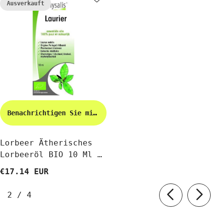
Ausverkauft
Benachrichtigen Sie mich
Lorbeer Ätherisches
Lorbeeröl BIO 10 Ml -
PHYSALIS
€17.14 EUR
von
2
/
4