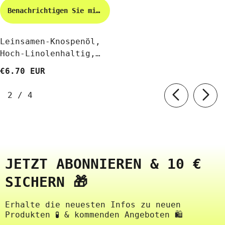
Benachrichtigen Sie mich
Leinsamen-Knospenöl,
Hoch-Linolenhaltig,
Kaltgepresst 250ml
€6.70 EUR
BIOOIL
von
2
/
4
JETZT ABONNIEREN & 10 €
SICHERN 🎁
Erhalte die neuesten Infos zu neuen
Produkten 🧪 & kommenden Angeboten 🛍️