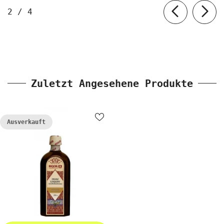
von
2
/
4
Zuletzt Angesehene Produkte
Ausverkauft