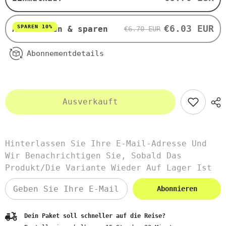
250ml
250ml
BIOOIL
BIOOIL
€6.03 EUR
SPAREN 10%
Abonnieren & sparen
€6.70 EUR
Abonnementdetails
Ausverkauft
Hinterlassen Sie Ihre E-Mail-Adresse Und
Wir Benachrichtigen Sie, Sobald Das
Produkt/die Variante Wieder Auf Lager Ist
Abonnieren
Dein Paket soll schneller auf die Reise?