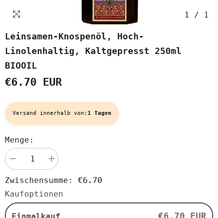
1
/
1
Leinsamen-Knospenöl, Hoch-
Linolenhaltig, Kaltgepresst 250ml
BIOOIL
€6.70 EUR
Versand innerhalb von:
1 Tagen
Menge:
Menge
Menge
verringern
erhöhen
für
für
€6.70
Zwischensumme:
Leinsamen-
Leinsamen-
Knospenöl,
Knospenöl,
Kaufoptionen
hoch-
hoch-
linolenhaltig,
linolenhaltig,
kaltgepresst
kaltgepresst
€6.70 EUR
Einmalkauf