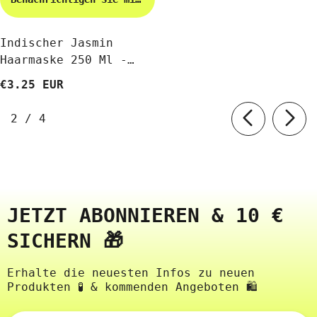
Indischer Jasmin
Haarmaske 250 Ml -
BIO SHOP
€3.25 EUR
von
2
/
4
JETZT ABONNIEREN & 10 €
SICHERN 🎁
Erhalte die neuesten Infos zu neuen
Produkten 🧪 & kommenden Angeboten 🛍️