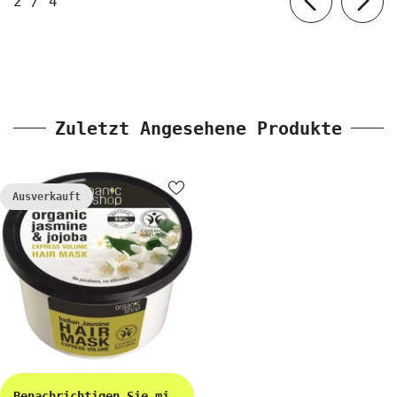
von
2
/
4
Zuletzt Angesehene Produkte
Ausverkauft
Benachrichtigen Sie mich