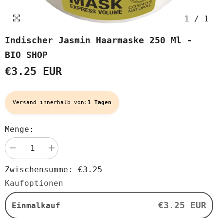
1
/
1
Indischer Jasmin Haarmaske 250 Ml -
BIO SHOP
€3.25 EUR
Versand innerhalb von:
1 Tagen
Menge:
Menge
Menge
verringern
erhöhen
für
für
€3.25
Zwischensumme:
Indischer
Indischer
Jasmin
Jasmin
Kaufoptionen
Haarmaske
Haarmaske
250
250
ml
ml
€3.25 EUR
Einmalkauf
-
-
BIO
BIO