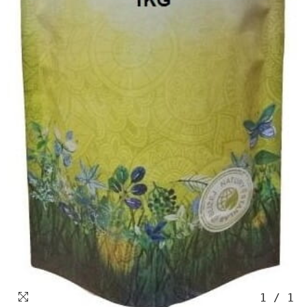
1
/
1