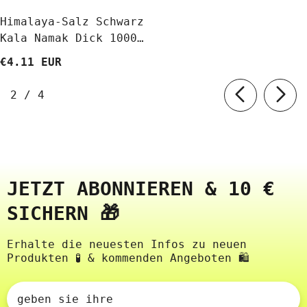
Himalaya-Salz Schwarz
Kala Namak Dick 1000
G STANLAB
€4.11 EUR
von
2
/
4
JETZT ABONNIEREN & 10 €
SICHERN 🎁
Erhalte die neuesten Infos zu neuen
Produkten 🧪 & kommenden Angeboten 🛍️
geben sie ihre