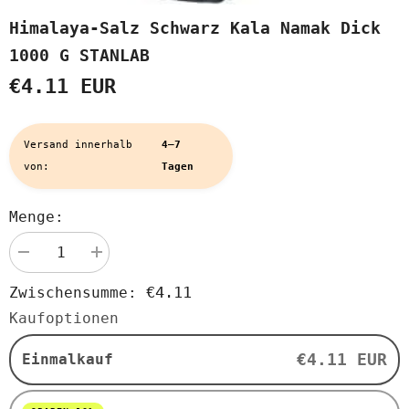
Himalaya-Salz Schwarz Kala Namak Dick
1000 G STANLAB
€4.11 EUR
Versand innerhalb
4–7
von:
Tagen
Menge:
Menge
Menge
verringern
erhöhen
für
für
€4.11
Zwischensumme:
Himalaya-
Himalaya-
Salz
Salz
Kaufoptionen
schwarz
schwarz
Kala
Kala
Namak
Namak
€4.11 EUR
Einmalkauf
dick
dick
1000
1000
g
g
STANLAB
STANLAB