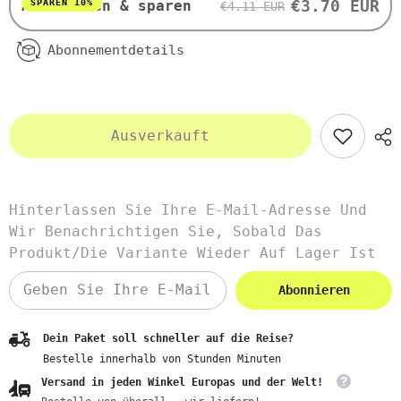
€3.70 EUR
SPAREN 10%
Abonnieren & sparen
€4.11 EUR
Abonnementdetails
Ausverkauft
Hinterlassen Sie Ihre E-Mail-Adresse Und
Wir Benachrichtigen Sie, Sobald Das
Produkt/die Variante Wieder Auf Lager Ist
Abonnieren
Dein Paket soll schneller auf die Reise?
Bestelle innerhalb von
Stunden
Minuten
Versand in jeden Winkel Europas und der Welt!