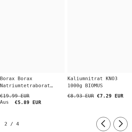
Borax Borax
Kaliumnitrat KNO3
Natriumtetraborat
1000g BIOMUS
Decahydrat 5 Kg
€19.99 EUR
€8.93 EUR
€7.29 EUR
BioLaboratorium
Aus
€5.89 EUR
von
2
/
4