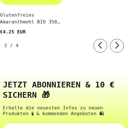
Glutenfreies
Amaranthmehl BIO 350
G - AMARELLO
€4.25 EUR
von
2
/
4
JETZT ABONNIEREN & 10 €
SICHERN 🎁
Erhalte die neuesten Infos zu neuen
Produkten 🧪 & kommenden Angeboten 🛍️