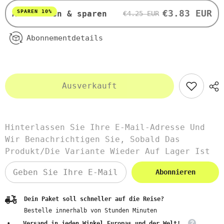
€3.83 EUR
SPAREN 10%
Abonnieren & sparen
€4.25 EUR
Abonnementdetails
Ausverkauft
Hinterlassen Sie Ihre E-Mail-Adresse Und
Wir Benachrichtigen Sie, Sobald Das
Produkt/die Variante Wieder Auf Lager Ist
Abonnieren
Dein Paket soll schneller auf die Reise?
Bestelle innerhalb von
Stunden
Minuten
Versand in jeden Winkel Europas und der Welt!