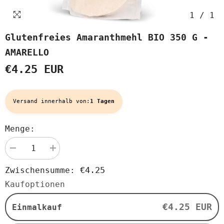
1
/
1
Glutenfreies Amaranthmehl BIO 350 G -
AMARELLO
€4.25 EUR
Versand innerhalb von:
1 Tagen
Menge:
Menge
Menge
verringern
erhöhen
für
für
€4.25
Zwischensumme:
Glutenfreies
Glutenfreies
Amaranthmehl
Amaranthmehl
Kaufoptionen
BIO
BIO
350
350
g
g
€4.25 EUR
Einmalkauf
-
-
AMARELLO
AMARELLO