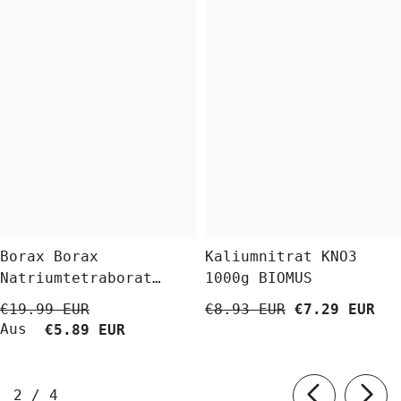
Borax Borax
Kaliumnitrat KNO3
Natriumtetraborat
1000g BIOMUS
Decahydrat 5 Kg
€19.99 EUR
€8.93 EUR
€7.29 EUR
BioLaboratorium
Aus
€5.89 EUR
von
2
/
4