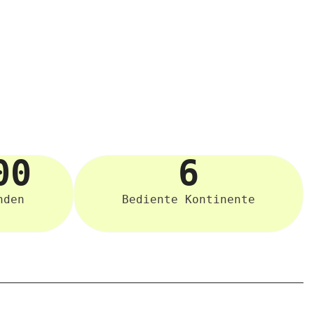
00
6
nden
Bediente Kontinente