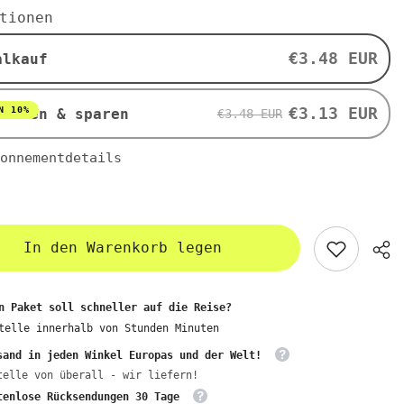
Dinkel
tionen
Vollkorn
Sticks
BIO
€3.48 EUR
alkauf
150g
-
ENVOY
€3.13 EUR
N 10%
nieren & sparen
€3.48 EUR
onnementdetails
In den Warenkorb legen
n Paket soll schneller auf die Reise?
telle innerhalb von
Stunden
Minuten
sand in jeden Winkel Europas und der Welt!
telle von überall - wir liefern!
tenlose Rücksendungen 30 Tage