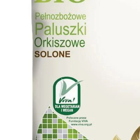
PT-
PT
SV
SQ
AR
KK
RO
SK
HU
IT
KA