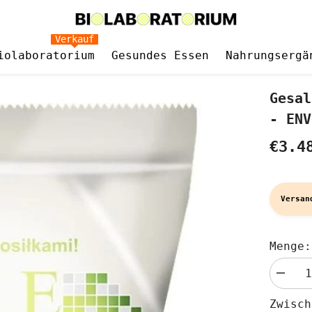
Verkauf
iolaboratorium
Gesundes Essen
Nahrungsergä
Gesal
- ENV
€3.4
Versan
Menge:
Menge
verringe
für
Zwisc
Gesalz