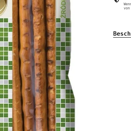
Wen
von
Besch