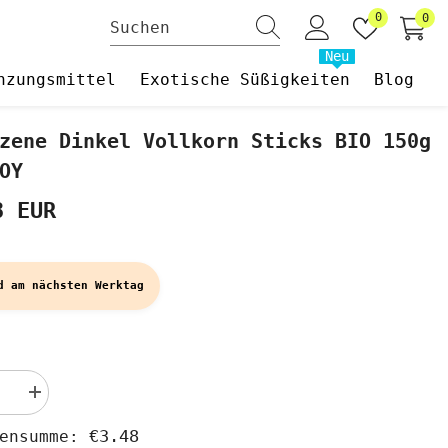
Wunschzet
0
0
0
Art
Neu
nzungsmittel
Exotische Süßigkeiten
Blog
zene Dinkel Vollkorn Sticks BIO 150g
OY
8 EUR
d am nächsten Werktag
Menge
rn
erhöhen
für
€3.48
hensumme:
ene
Gesalzene