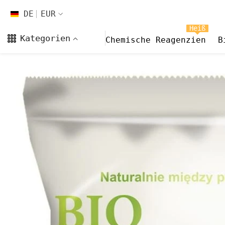
Zum Inhalt springen
DE
EUR
DE
Heiß
Kategorien
Chemische Reagenzien
B
EN
FR
CS
DA
FI
HI
ES
NL
NB