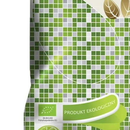
ZH-
CN