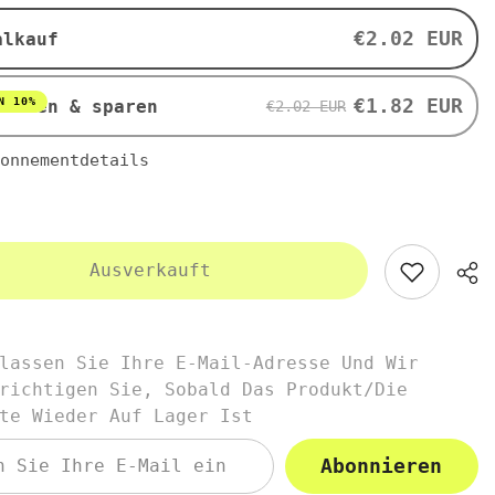
100
g
€2.02 EUR
alkauf
-
I
COCOMI
€1.82 EUR
N 10%
nieren & sparen
€2.02 EUR
onnementdetails
Ausverkauft
lassen Sie Ihre E-Mail-Adresse Und Wir
richtigen Sie, Sobald Das Produkt/die
te Wieder Auf Lager Ist
Abonnieren