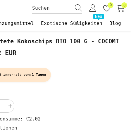
Wunschzet
0
0
0
Art
Neu
nzungsmittel
Exotische Süßigkeiten
Blog
tete Kokoschips BIO 100 G - COCOMI
2 EUR
d innerhalb von:
1 Tagen
Menge
rn
erhöhen
für
€2.02
hensumme:
te
Geröstete
hips
Kokoschips
tionen
BIO