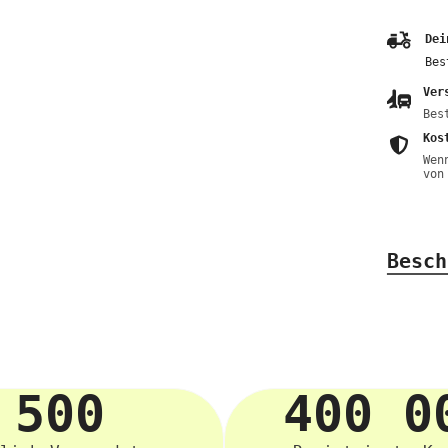
Dei
Bes
Ver
Bes
Kos
Wen
von
Besch
500
400 0