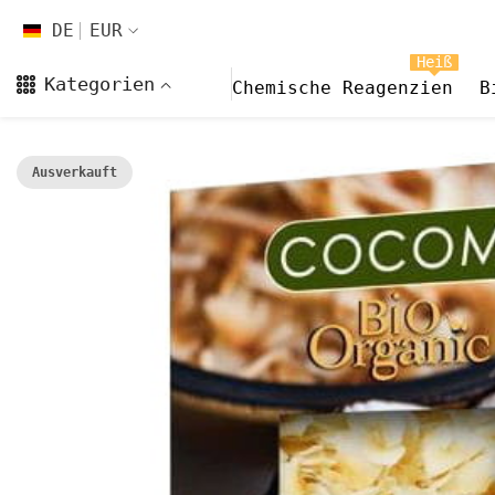
Zum Inhalt springen
DE
EUR
DE
Heiß
Kategorien
Chemische Reagenzien
B
EN
FR
Ausverkauft
CS
DA
FI
HI
ES
NL
NB