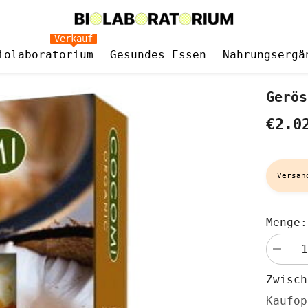
Verkauf
iolaboratorium
Gesundes Essen
Nahrungsergä
Gerös
€2.0
Versan
Menge:
Menge
verringe
für
Zwisc
Geröste
Kokosc
Kaufop
BIO