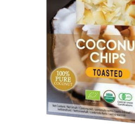
PT-
PT
SV
SQ
AR
KK
RO
SK
HU
IT
KA