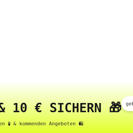
& 10 € SICHERN 🎁
ge
n 🧪 & kommenden Angeboten 🛍️