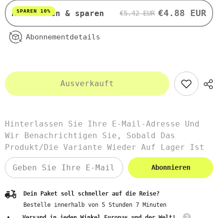
von
von
SWANSON
SWANSON
€4.88 EUR
SPAREN 10%
Abonnieren & sparen
€5.42 EUR
Abonnementdetails
Ausverkauft
Hinterlassen Sie Ihre E-Mail-Adresse Und
Wir Benachrichtigen Sie, Sobald Das
Produkt/die Variante Wieder Auf Lager Ist
Abonnieren
Dein Paket soll schneller auf die Reise?
Bestelle innerhalb von
5
Stunden
7
Minuten
Versand in jeden Winkel Europas und der Welt!