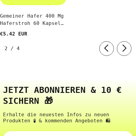
Gemeiner Hafer 400 Mg
Haferstroh 60 Kapseln
Von SWANSON
€5.42 EUR
von
2
/
4
JETZT ABONNIEREN & 10 €
SICHERN 🎁
Erhalte die neuesten Infos zu neuen
Produkten 🧪 & kommenden Angeboten 🛍️