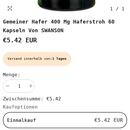
1
/
1
Gemeiner Hafer 400 Mg Haferstroh 60
Kapseln Von SWANSON
€5.42 EUR
Versand innerhalb von:
1 Tagen
Menge:
Menge
Menge
verringern
erhöhen
für
für
€5.42
Zwischensumme:
Gemeiner
Gemeiner
Hafer
Hafer
Kaufoptionen
400
400
mg
mg
Haferstroh
Haferstroh
€5.42 EUR
Einmalkauf
60
60
Kapseln
Kapseln