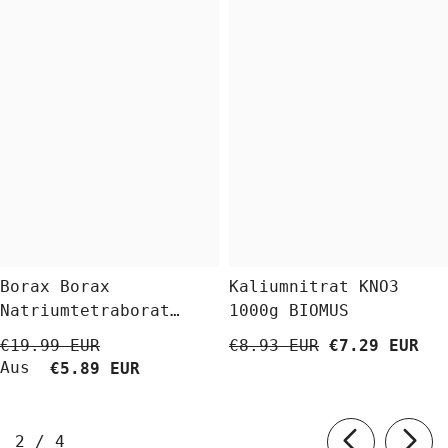
Borax Borax
Kaliumnitrat KNO3
Natriumtetraborat
1000g BIOMUS
Decahydrat 5 Kg
€19.99 EUR
€8.93 EUR
€7.29 EUR
BioLaboratorium
Aus
€5.89 EUR
von
2
/
4