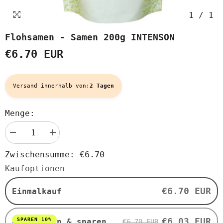
1
/
1
Flohsamen - Samen 200g INTENSON
€6.70 EUR
Versand innerhalb von:
2 Tagen
Menge:
Menge
Menge
verringern
erhöhen
für
für
€6.70
Zwischensumme:
Flohsamen
Flohsamen
-
-
Kaufoptionen
Samen
Samen
200g
200g
INTENSON
INTENSON
€6.70 EUR
Einmalkauf
€6.03 EUR
SPAREN 10%
Abonnieren & sparen
€6.70 EUR