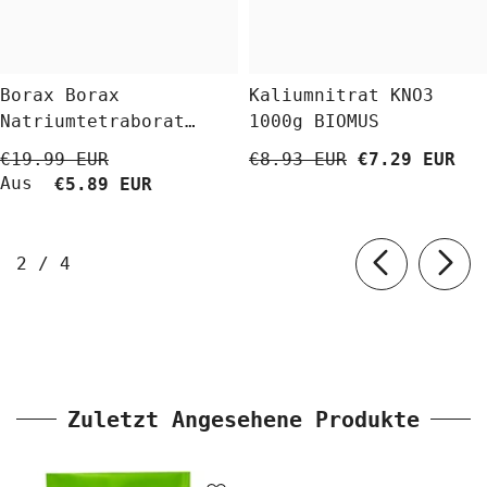
Borax Borax
Kaliumnitrat KNO3
Natriumtetraborat
1000g BIOMUS
Decahydrat 5 Kg
€19.99 EUR
€8.93 EUR
€7.29 EUR
BioLaboratorium
Aus
€5.89 EUR
von
2
/
4
Zuletzt Angesehene Produkte