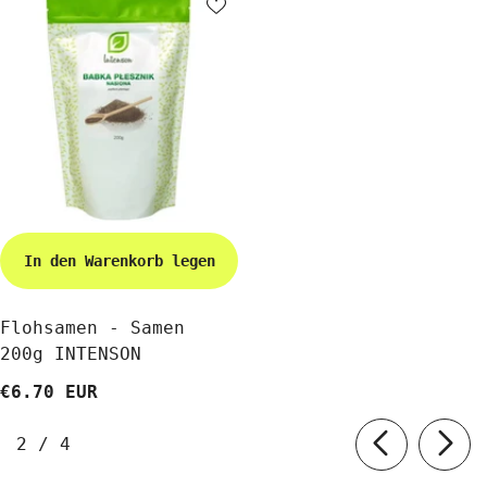
In den Warenkorb legen
Flohsamen - Samen
200g INTENSON
€6.70 EUR
von
2
/
4