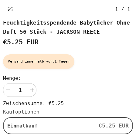
1
/
1
Feuchtigkeitsspendende Babytücher Ohne
Duft 56 Stück - JACKSON REECE
€5.25 EUR
Versand innerhalb von:
1 Tagen
Menge:
Menge
Menge
verringern
erhöhen
für
für
€5.25
Zwischensumme:
Feuchtigkeitsspendende
Feuchtigkeitsspendende
Babytücher
Babytücher
Kaufoptionen
ohne
ohne
Duft
Duft
56
56
€5.25 EUR
Einmalkauf
Stück
Stück
-
-