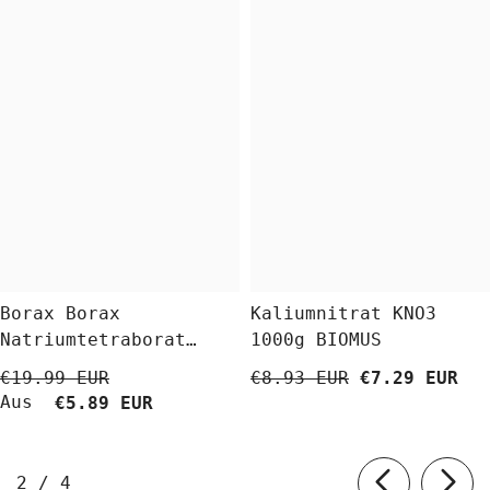
Borax Borax
Kaliumnitrat KNO3
Natriumtetraborat
1000g BIOMUS
Decahydrat 5 Kg
€19.99 EUR
€8.93 EUR
€7.29 EUR
BioLaboratorium
Aus
€5.89 EUR
von
2
/
4