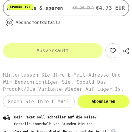
JACKSON
JACKSON
REECE
REECE
€4.73 EUR
SPAREN 10%
Abonnieren & sparen
€5.25 EUR
Abonnementdetails
Ausverkauft
Hinterlassen Sie Ihre E-Mail-Adresse Und
Wir Benachrichtigen Sie, Sobald Das
Produkt/die Variante Wieder Auf Lager Ist
Abonnieren
Dein Paket soll schneller auf die Reise?
Bestelle innerhalb von
Stunden
Minuten
Versand in jeden Winkel Europas und der Welt!