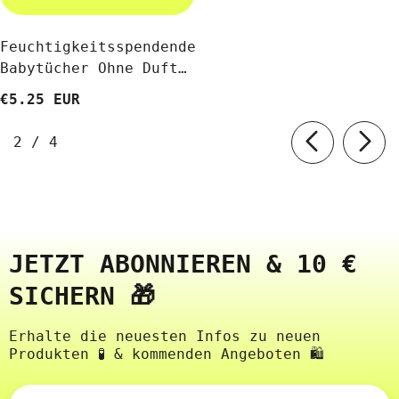
Feuchtigkeitsspendende
Babytücher Ohne Duft
56 Stück - JACKSON
€5.25 EUR
REECE
von
2
/
4
JETZT ABONNIEREN & 10 €
SICHERN 🎁
Erhalte die neuesten Infos zu neuen
Produkten 🧪 & kommenden Angeboten 🛍️