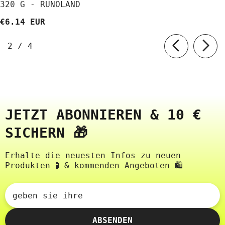
320 G - RUNOLAND
€6.14 EUR
von
2
/
4
JETZT ABONNIEREN & 10 €
SICHERN 🎁
Erhalte die neuesten Infos zu neuen
Produkten 🧪 & kommenden Angeboten 🛍️
geben sie ihre
ABSENDEN