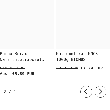
Borax Borax
Kaliumnitrat KNO3
Natriumtetraborat
1000g BIOMUS
Decahydrat 5 Kg
€19.99 EUR
€8.93 EUR
€7.29 EUR
BioLaboratorium
Aus
€5.89 EUR
von
2
/
4