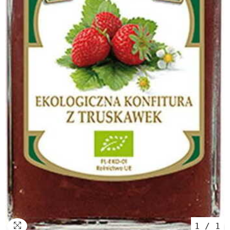
1
/
1