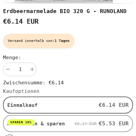
Erdbeermarmelade BIO 320 G - RUNOLAND
€6.14 EUR
Versand innerhalb von:
1 Tagen
Menge:
Menge
Menge
verringern
erhöhen
für
für
€6.14
Zwischensumme:
Erdbeermarmelade
Erdbeermarmelade
BIO
BIO
Kaufoptionen
320
320
g
g
-
-
€6.14 EUR
Einmalkauf
RUNOLAND
RUNOLAND
€5.53 EUR
SPAREN 10%
Abonnieren & sparen
€6.14 EUR