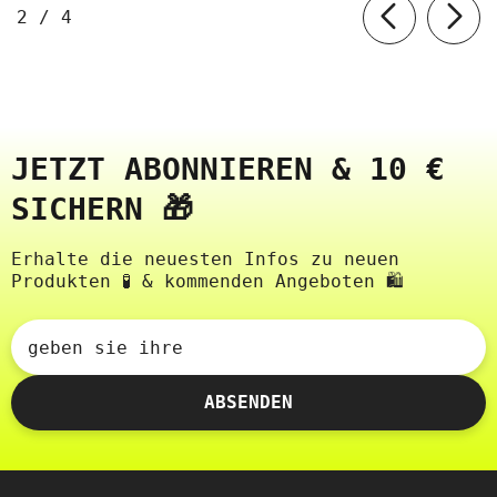
von
2
/
4
JETZT ABONNIEREN & 10 €
SICHERN 🎁
Erhalte die neuesten Infos zu neuen
Produkten 🧪 & kommenden Angeboten 🛍️
geben sie ihre
ABSENDEN