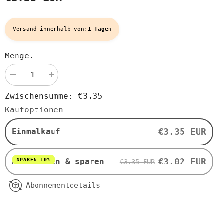
Versand innerhalb von:
1 Tagen
Menge:
Menge
Menge
verringern
erhöhen
für
für
€3.35
Zwischensumme:
Energiegetränk
Energiegetränk
mit
mit
Kaufoptionen
BIO-
BIO-
Schwarztee-
Schwarztee-
Geschmack
Geschmack
€3.35 EUR
Einmalkauf
330
330
ml
ml
-
-
LITTLE
LITTLE
€3.02 EUR
SPAREN 10%
Abonnieren & sparen
€3.35 EUR
MIRACLES
MIRACLES
Abonnementdetails