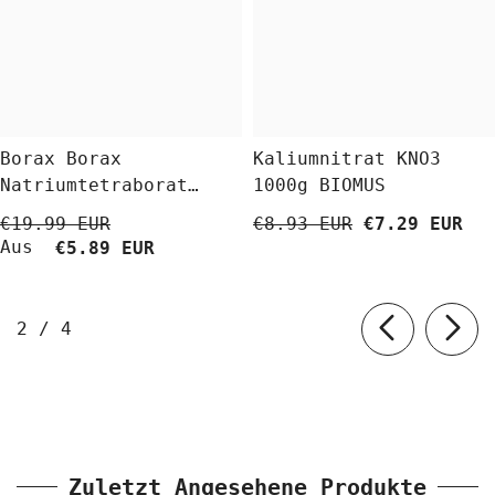
Borax Borax
Kaliumnitrat KNO3
Natriumtetraborat
1000g BIOMUS
Decahydrat 5 Kg
€19.99 EUR
€8.93 EUR
€7.29 EUR
BioLaboratorium
Aus
€5.89 EUR
von
2
/
4
Zuletzt Angesehene Produkte