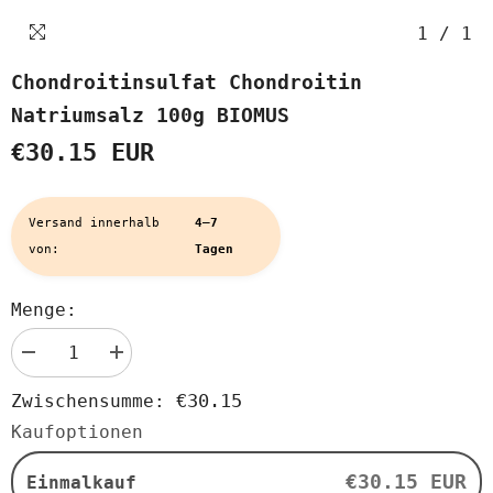
1
/
1
Chondroitinsulfat Chondroitin
Natriumsalz 100g BIOMUS
€30.15 EUR
Versand innerhalb
4–7
von:
Tagen
Menge:
Menge
Menge
verringern
erhöhen
für
für
€30.15
Zwischensumme:
Chondroitinsulfat
Chondroitinsulfat
Chondroitin
Chondroitin
Kaufoptionen
Natriumsalz
Natriumsalz
100g
100g
BIOMUS
BIOMUS
€30.15 EUR
Einmalkauf