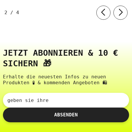
BIOMUS
von
2
/
4
JETZT ABONNIEREN & 10 €
SICHERN 🎁
Erhalte die neuesten Infos zu neuen
Produkten 🧪 & kommenden Angeboten 🛍️
geben sie ihre
ABSENDEN