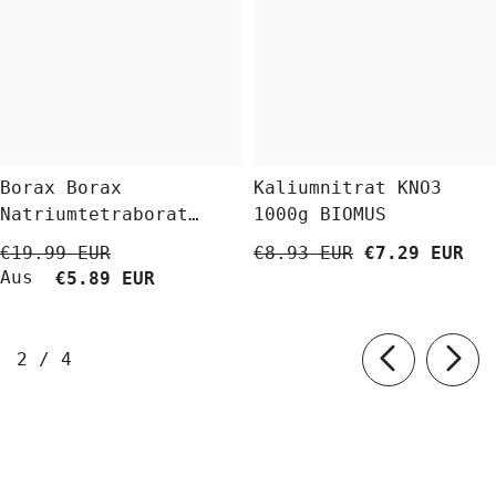
Borax Borax
Kaliumnitrat KNO3
Natriumtetraborat
1000g BIOMUS
Decahydrat 5 Kg
€19.99 EUR
€8.93 EUR
€7.29 EUR
BioLaboratorium
Aus
€5.89 EUR
von
2
/
4