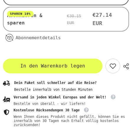
€27.14
SPAREN 10%
Abonnieren &
€30.15
sparen
EUR
EUR
Abonnementdetails
In den Warenkorb legen
Dein Paket soll schneller auf die Reise?
Bestelle innerhalb von
Stunden
Minuten
Versand in jeden Winkel Europas und der Welt!
Bestelle von überall - wir liefern!
Kostenlose Rücksendungen 30 Tage
Wenn Ihnen dieses Produkt nicht gefällt, können Sie es
innerhalb von 30 Tagen nach Erhalt völlig kostenlos
zurücksenden!