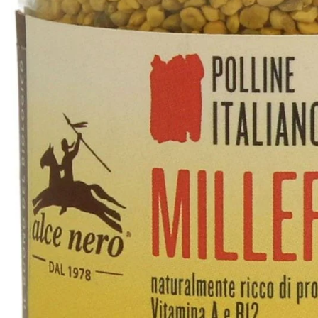
PT-
PT
SV
SQ
AR
KK
RO
SK
HU
IT
KA