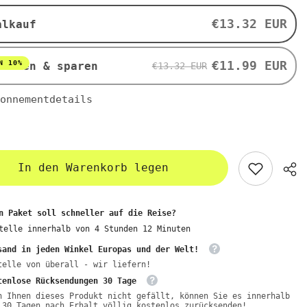
g
-
€13.32 EUR
alkauf
ALCE
NERO
€11.99 EUR
N 10%
nieren & sparen
€13.32 EUR
onnementdetails
In den Warenkorb legen
n Paket soll schneller auf die Reise?
telle innerhalb von
4
Stunden
12
Minuten
sand in jeden Winkel Europas und der Welt!
telle von überall - wir liefern!
tenlose Rücksendungen 30 Tage
n Ihnen dieses Produkt nicht gefällt, können Sie es innerhalb
 30 Tagen nach Erhalt völlig kostenlos zurücksenden!