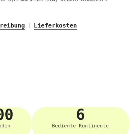
reibung
Lieferkosten
00
6
nden
Bediente Kontinente