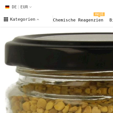
Zum Inhalt springen
DE
EUR
DE
Heiß
Kategorien
Chemische Reagenzien
B
EN
FR
CS
DA
FI
HI
ES
NL
NB