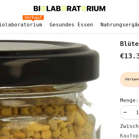
Verkauf
iolaboratorium
Gesundes Essen
Nahrungsergä
Blüte
€13.
Versan
Menge:
Menge
verringe
für
Zwisc
Blütenp
BIO
Kaufop
110