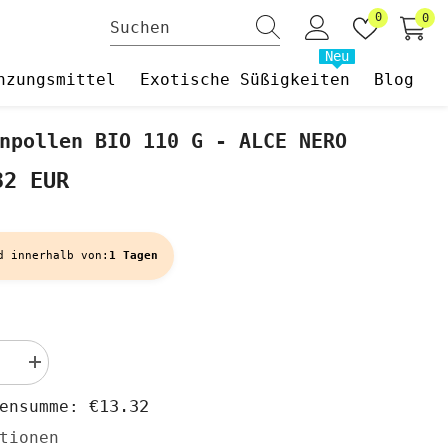
Wunschzet
0
0
0
Art
Neu
nzungsmittel
Exotische Süßigkeiten
Blog
npollen BIO 110 G - ALCE NERO
32 EUR
d innerhalb von:
1 Tagen
Menge
rn
erhöhen
für
€13.32
hensumme:
ollen
Blütenpollen
BIO
tionen
110