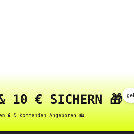
& 10 € SICHERN 🎁
ge
n 🧪 & kommenden Angeboten 🛍️