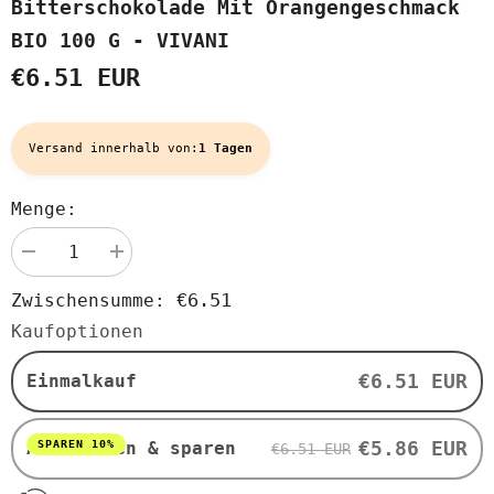
Bitterschokolade Mit Orangengeschmack
BIO 100 G - VIVANI
€6.51 EUR
Versand innerhalb von:
1 Tagen
Menge:
Menge
Menge
verringern
erhöhen
für
für
€6.51
Zwischensumme:
Bitterschokolade
Bitterschokolade
mit
mit
Kaufoptionen
Orangengeschmack
Orangengeschmack
BIO
BIO
100
100
€6.51 EUR
Einmalkauf
g
g
-
-
VIVANI
VIVANI
€5.86 EUR
SPAREN 10%
Abonnieren & sparen
€6.51 EUR