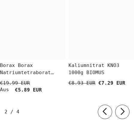
Borax Borax
Kaliumnitrat KNO3
Natriumtetraborat
1000g BIOMUS
Decahydrat 5 Kg
€19.99 EUR
€8.93 EUR
€7.29 EUR
BioLaboratorium
Aus
€5.89 EUR
von
2
/
4