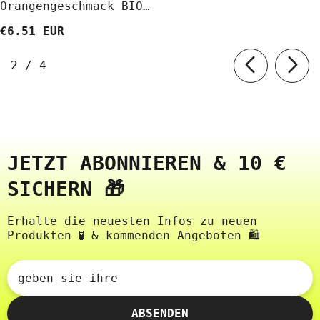
Orangengeschmack BIO
100 G - VIVANI
€6.51 EUR
von
2
/
4
JETZT ABONNIEREN & 10 €
SICHERN 🎁
Erhalte die neuesten Infos zu neuen
Produkten 🧪 & kommenden Angeboten 🛍️
geben sie ihre
ABSENDEN