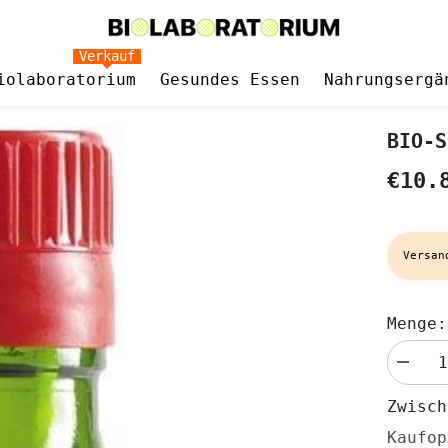
Verkauf
iolaboratorium
Gesundes Essen
Nahrungsergä
BIO-S
€10.
Versan
Menge:
Menge
verringe
für
Zwisc
BIO-
Shoyu-
Kaufop
Sauce