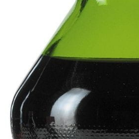
PT-
PT
SV
SQ
AR
KK
RO
SK
HU
IT
KA