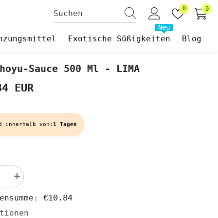
Wunschzet
0
0
0
Art
Neu
nzungsmittel
Exotische Süßigkeiten
Blog
hoyu-Sauce 500 Ml - LIMA
84 EUR
d innerhalb von:
1 Tagen
Menge
rn
erhöhen
für
€10.84
hensumme:
BIO-
Shoyu-
tionen
Sauce