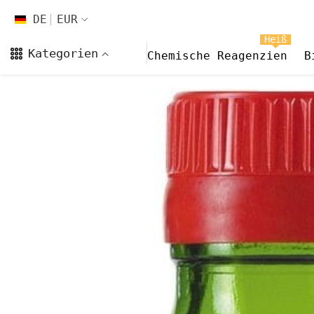
Zum Inhalt springen
DE
EUR
DE
Heiß
Kategorien
Chemische Reagenzien
B
EN
FR
CS
DA
FI
HI
ES
NL
NB