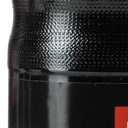
ZH-
CN