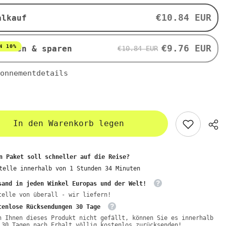
500
ml
€10.84 EUR
alkauf
-
LIMA
€9.76 EUR
N 10%
nieren & sparen
€10.84 EUR
onnementdetails
In den Warenkorb legen
n Paket soll schneller auf die Reise?
telle innerhalb von
1
Stunden
34
Minuten
sand in jeden Winkel Europas und der Welt!
telle von überall - wir liefern!
tenlose Rücksendungen 30 Tage
n Ihnen dieses Produkt nicht gefällt, können Sie es innerhalb
 30 Tagen nach Erhalt völlig kostenlos zurücksenden!