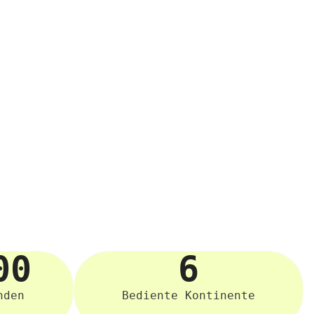
00
6
nden
Bediente Kontinente