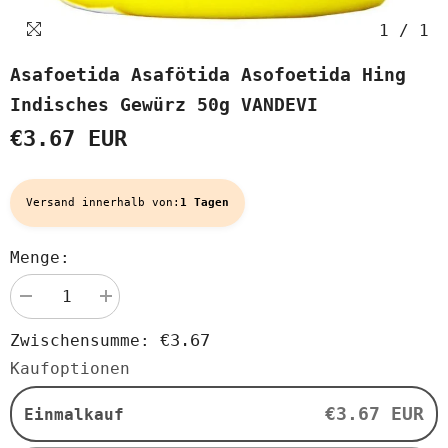
1
/
1
Asafoetida Asafötida Asofoetida Hing
Indisches Gewürz 50g VANDEVI
€3.67 EUR
Versand innerhalb von:
1 Tagen
Menge:
Menge
Menge
verringern
erhöhen
für
für
€3.67
Zwischensumme:
Asafoetida
Asafoetida
Asafötida
Asafötida
Kaufoptionen
Asofoetida
Asofoetida
Hing
Hing
indisches
indisches
€3.67 EUR
Einmalkauf
Gewürz
Gewürz
50g
50g