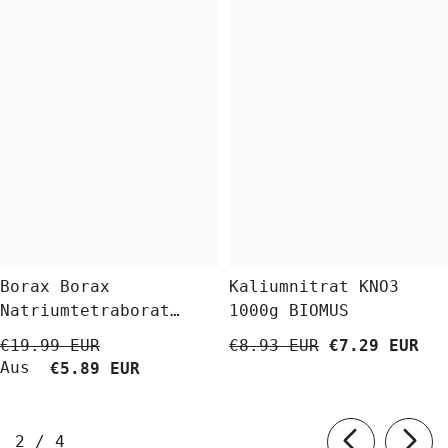
Borax Borax
Kaliumnitrat KNO3
Natriumtetraborat
1000g BIOMUS
Decahydrat 5 Kg
€19.99 EUR
€8.93 EUR
€7.29 EUR
BioLaboratorium
Aus
€5.89 EUR
von
2
/
4