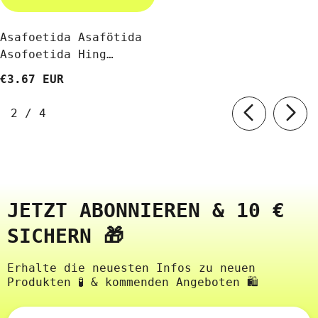
Asafoetida Asafötida
Asofoetida Hing
Indisches Gewürz 50g
€3.67 EUR
VANDEVI
von
2
/
4
JETZT ABONNIEREN & 10 €
SICHERN 🎁
Erhalte die neuesten Infos zu neuen
Produkten 🧪 & kommenden Angeboten 🛍️