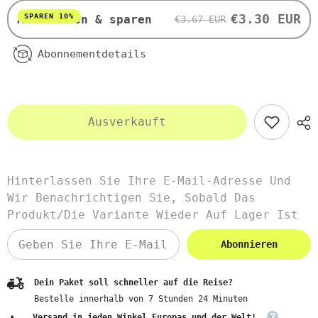
VANDEVI
VANDEVI
€3.30 EUR
SPAREN 10%
Abonnieren & sparen
€3.67 EUR
Abonnementdetails
Ausverkauft
Hinterlassen Sie Ihre E-Mail-Adresse Und
Wir Benachrichtigen Sie, Sobald Das
Produkt/die Variante Wieder Auf Lager Ist
Abonnieren
Dein Paket soll schneller auf die Reise?
Bestelle innerhalb von
7
Stunden
24
Minuten
Versand in jeden Winkel Europas und der Welt!