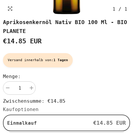
1
/
1
Aprikosenkernöl Nativ BIO 100 Ml - BIO
PLANETE
€14.85 EUR
Versand innerhalb von:
1 Tagen
Menge:
Menge
Menge
verringern
erhöhen
für
für
€14.85
Zwischensumme:
Aprikosenkernöl
Aprikosenkernöl
nativ
nativ
Kaufoptionen
BIO
BIO
100
100
ml
ml
€14.85 EUR
Einmalkauf
-
-
BIO
BIO