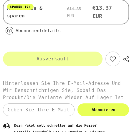
PLANETE
PLANETE
€13.37
SPAREN 10%
Abonnieren &
€14.85
sparen
EUR
EUR
Abonnementdetails
Ausverkauft
Hinterlassen Sie Ihre E-Mail-Adresse Und
Wir Benachrichtigen Sie, Sobald Das
Produkt/die Variante Wieder Auf Lager Ist
Abonnieren
Dein Paket soll schneller auf die Reise?