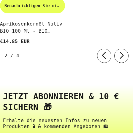
Benachrichtigen Sie mich
Aprikosenkernöl Nativ
BIO 100 Ml - BIO
PLANETE
€14.85 EUR
von
2
/
4
JETZT ABONNIEREN & 10 €
SICHERN 🎁
Erhalte die neuesten Infos zu neuen
Produkten 🧪 & kommenden Angeboten 🛍️