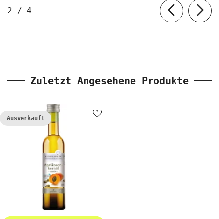
von
2
/
4
Zuletzt Angesehene Produkte
Ausverkauft