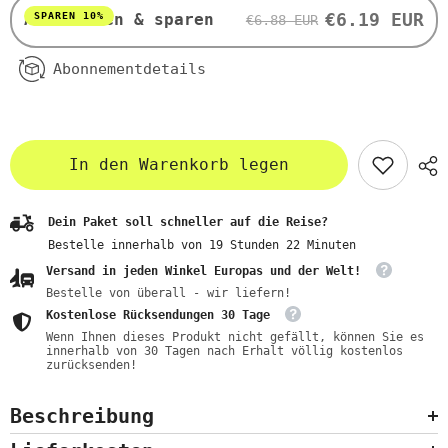
€6.19 EUR
SPAREN 10%
Abonnieren & sparen
€6.88 EUR
Abonnementdetails
In den Warenkorb legen
Dein Paket soll schneller auf die Reise?
Bestelle innerhalb von
19
Stunden
22
Minuten
Versand in jeden Winkel Europas und der Welt!
Bestelle von überall - wir liefern!
Kostenlose Rücksendungen 30 Tage
Wenn Ihnen dieses Produkt nicht gefällt, können Sie es
innerhalb von 30 Tagen nach Erhalt völlig kostenlos
zurücksenden!
Beschreibung