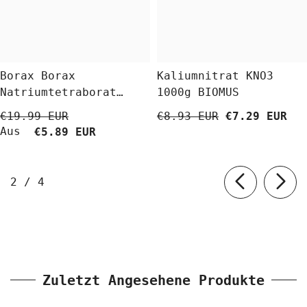
Borax Borax
Kaliumnitrat KNO3
Natriumtetraborat
1000g BIOMUS
Decahydrat 5 Kg
€19.99 EUR
€8.93 EUR
€7.29 EUR
BioLaboratorium
Aus
€5.89 EUR
von
2
/
4
Zuletzt Angesehene Produkte