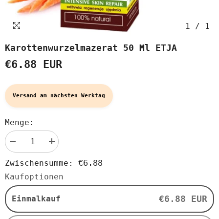
1
/
1
Karottenwurzelmazerat 50 Ml ETJA
€6.88 EUR
Versand am nächsten Werktag
Menge:
Menge
Menge
verringern
erhöhen
für
für
€6.88
Zwischensumme:
Karottenwurzelmazerat
Karottenwurzelmazerat
50
50
Kaufoptionen
ml
ml
ETJA
ETJA
€6.88 EUR
Einmalkauf