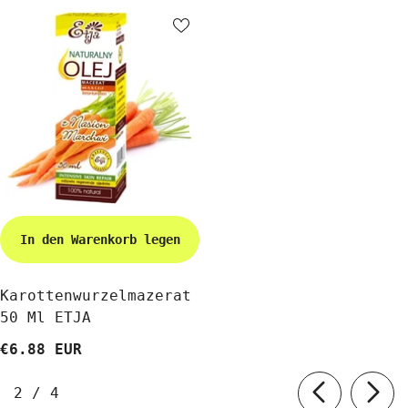
In den Warenkorb legen
Karottenwurzelmazerat
50 Ml ETJA
€6.88 EUR
von
2
/
4