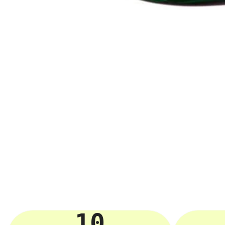
ZH-
CN
10