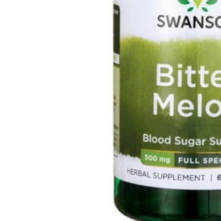
PT-
PT
SV
SQ
AR
KK
RO
SK
HU
IT
KA