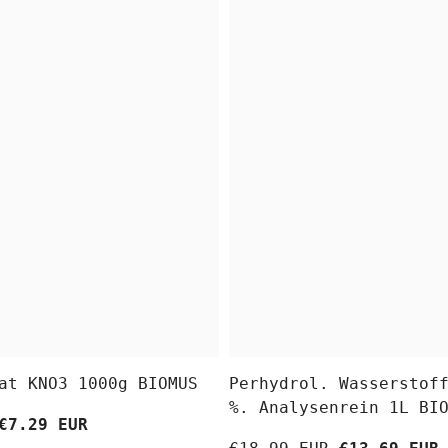
at KNO3 1000g BIOMUS
Perhydrol. Wasserstof
%. Analysenrein 1L BI
€7.29 EUR