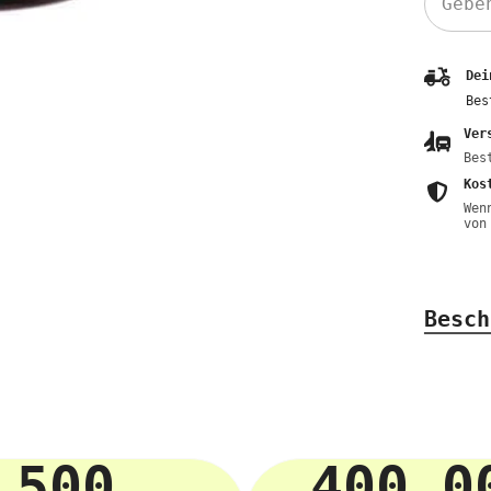
Dei
Bes
Ver
Bes
Kos
Wen
von
Besch
500
400 0