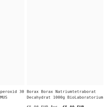
fperoxid 30
Borax Borax Natriumtetraborat
OMUS
Decahydrat 1000g BioLaboratorium
Aus