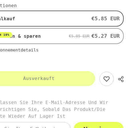
500mg
tionen
elone
Bittermelone
60
Kapseln
€5.85 EUR
alkauf
von
SON
SWANSON
€5.27 EUR
N 10%
nieren & sparen
€5.85 EUR
onnementdetails
Ausverkauft
lassen Sie Ihre E-Mail-Adresse Und Wir
richtigen Sie, Sobald Das Produkt/die
te Wieder Auf Lager Ist