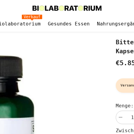
Verkauf
iolaboratorium
Gesundes Essen
Nahrungsergä
Bitte
Kapse
€5.8
Versan
Menge:
Menge
verringe
für
Zwisc
Bitterm