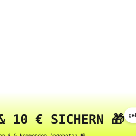
& 10 € SICHERN 🎁
ge
n 🧪 & kommenden Angeboten 🛍️