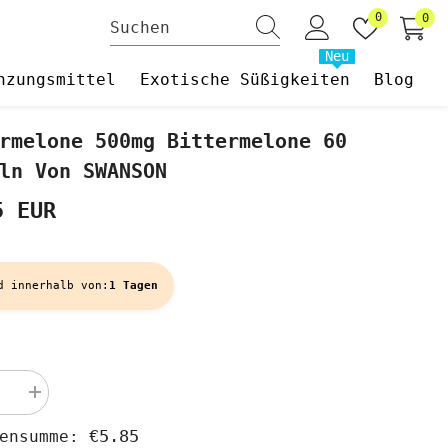
Wunschzet
0
0
0
Art
Neu
nzungsmittel
Exotische Süßigkeiten
Blog
rmelone 500mg Bittermelone 60
ln Von SWANSON
5 EUR
d innerhalb von:
1 Tagen
Menge
rn
erhöhen
für
€5.85
hensumme:
elone
Bittermelone