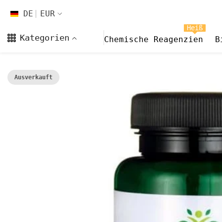
Zum Inhalt springen
DE
EUR
DE
Heiß
Kategorien
Chemische Reagenzien
B
EN
FR
Ausverkauft
CS
DA
FI
HI
ES
NL
NB